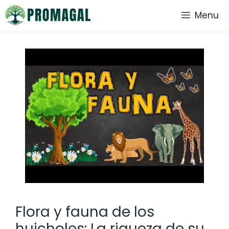
Saltar
Menu
al
contenido
Flora y fauna de los
huicholes: La riqueza de su