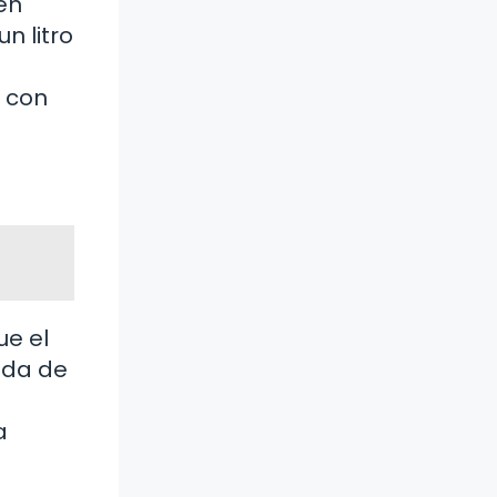
én
n litro
n con
ue el
ada de
a