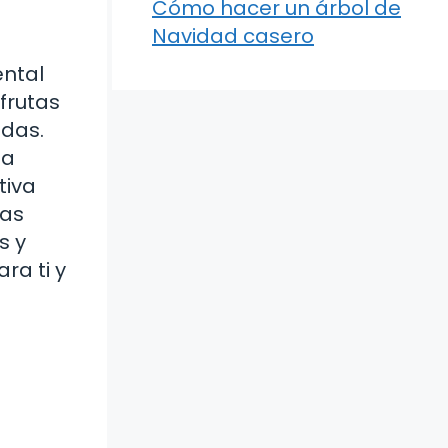
Cómo hacer un árbol de
Navidad casero
ental
frutas
idas.
na
tiva
mas
s y
ra ti y