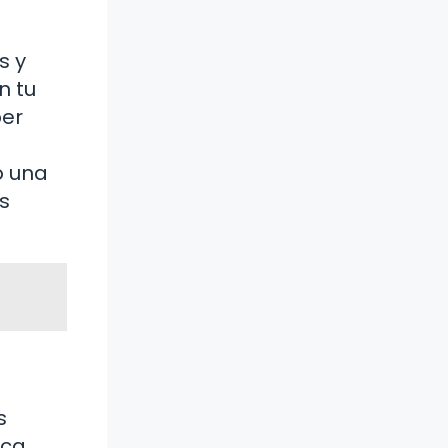
s y
n tu
ber
o una
s
s
ica