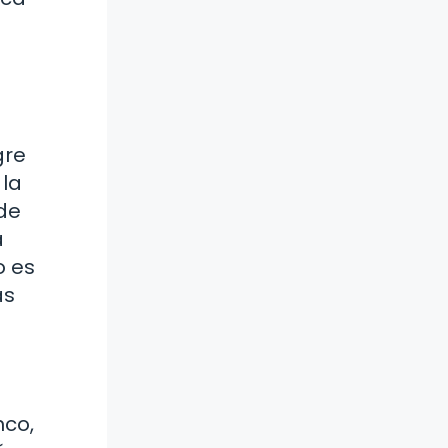
gre
 la
 de
a
o es
as
nco,