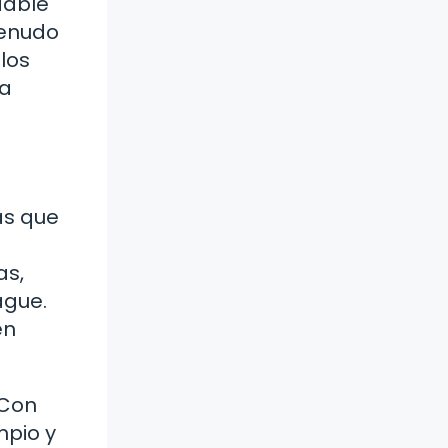
dable
menudo
los
da
as que
as,
ague.
en
 Con
mpio y