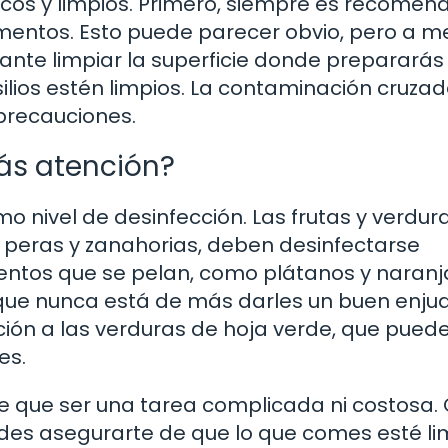
cos y limpios. Primero, siempre es recomen
imentos. Esto puede parecer obvio, pero a 
nte limpiar la superficie donde prepararás 
ilios estén limpios. La contaminación cruza
precauciones.
ás atención?
o nivel de desinfección. Las frutas y verdur
peras y zanahorias, deben desinfectarse
mentos que se pelan, como plátanos y naranj
ue nunca está de más darles un buen enju
ión a las verduras de hoja verde, que pued
es.
ene que ser una tarea complicada ni costosa.
edes asegurarte de que lo que comes esté li