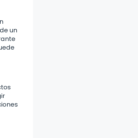
en
 de un
rante
puede
ctos
ir
ciones