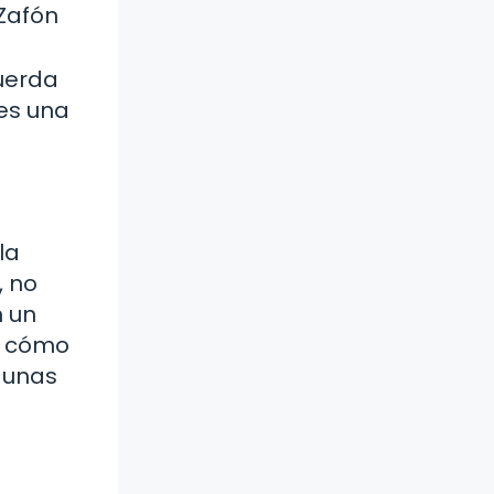
 Zafón
cuerda
 es una
la
, no
n un
e cómo
 unas