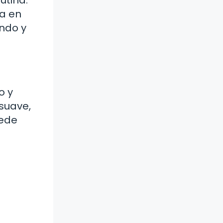
sa en
ndo y
o y
 suave,
uede