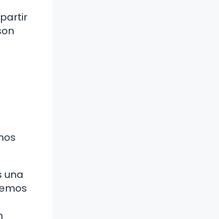
partir
son
rnos
s una
 hemos
n