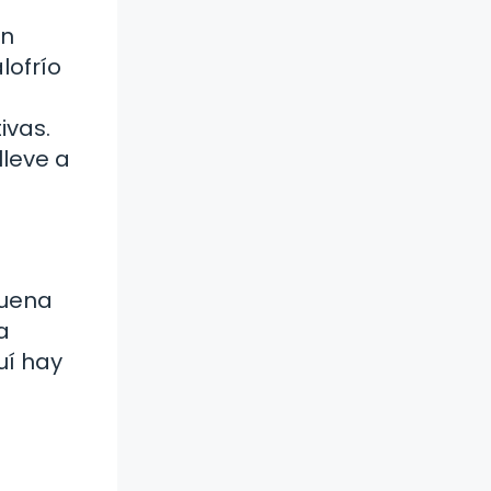
an
lofrío
ivas.
lleve a
suena
a
uí hay