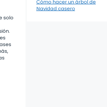
Cómo hacer un árbol de
Navidad casero
e solo
ión.
les
rases
más,
as