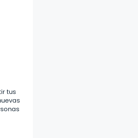
r tus
 nuevas
ersonas