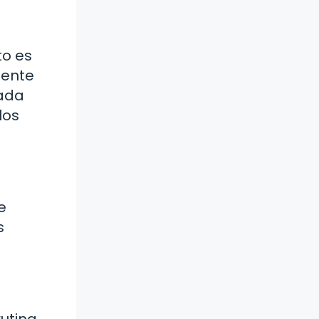
to es
iente
cada
los
e
s
utina.