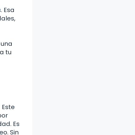
. Esa
ales,
 una
a tu
 Este
por
dad. Es
o. Sin