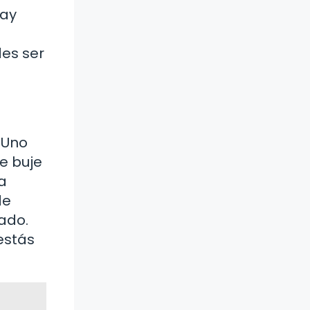
hay
des ser
 Uno
e buje
a
de
ado.
estás