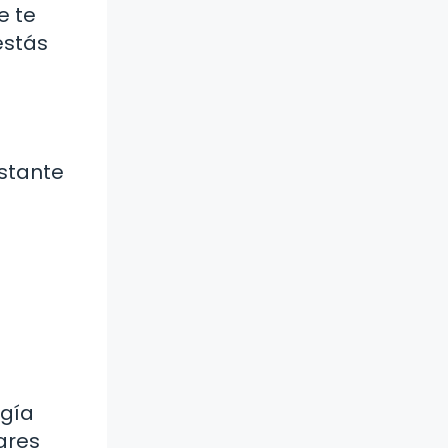
e te
estás
stante
rgía
ares