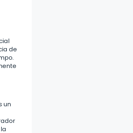
cial
cia de
empo.
amente
s un
rador
la