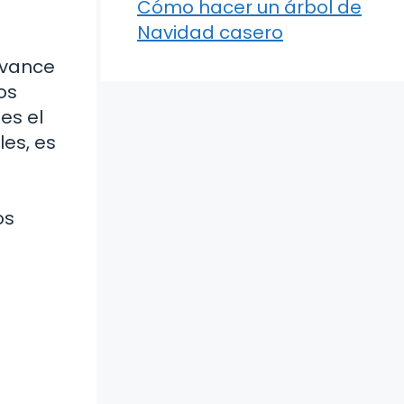
Cómo hacer un árbol de
Navidad casero
avance
os
es el
es, es
os