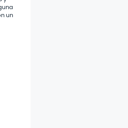
lguna
on un