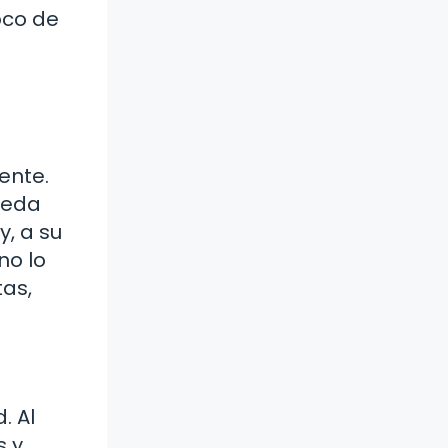
oco de
ente.
ueda
y, a su
no lo
tas,
. Al
s y