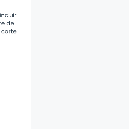
ncluir
te de
 corte