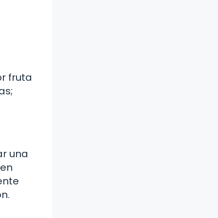
r fruta
as;
ar una
 en
ente
n.