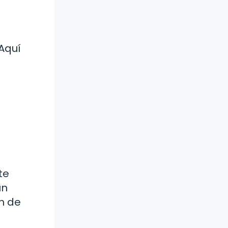
 Aquí
te
un
ón de