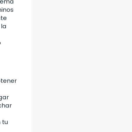
 yema
minos
ste
 la
o
btener
gar
char
 tu