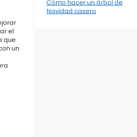
Cómo hacer un árbol de
Navidad casero
ejorar
ar el
a que
 con un
ara