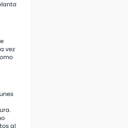
planta
de
a vez
 como
munes
ura.
no
tos al