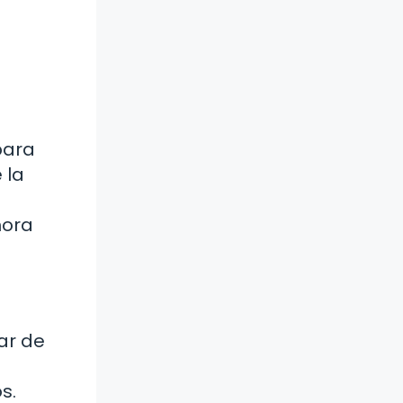
para
 la
hora
ar de
s.