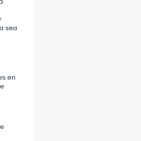
a
r
ya sea
es en
ue
ne