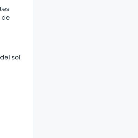
ntes
e de
del sol