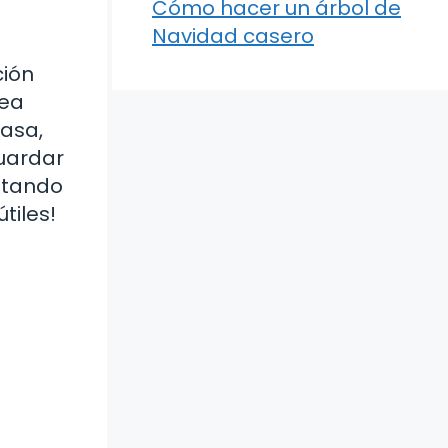
Cómo hacer un árbol de
Navidad casero
ción
sea
casa,
uardar
itando
tiles!