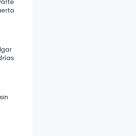
varte
uerta
lgar
drías
sin