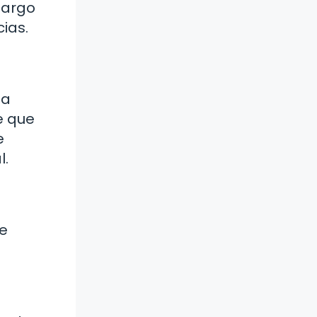
 largo
ias.
na
e que
e
l.
de