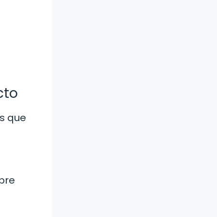
cto
os que
mpre