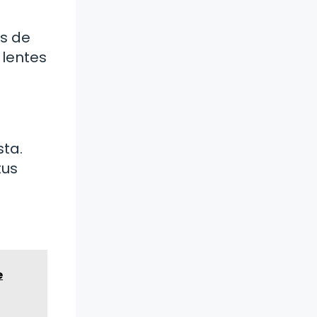
es de
 lentes
sta.
tus
e