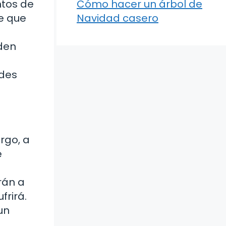
ntos de
Cómo hacer un árbol de
de que
Navidad casero
eden
edes
rgo, a
e
rán a
frirá.
un