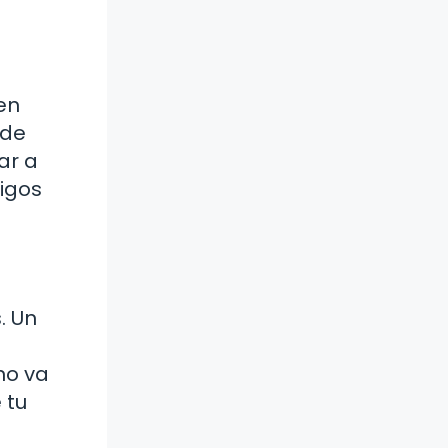
en
 de
ar a
migos
. Un
no va
 tu