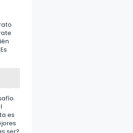
rato
rate
ién
¡Es
afío.
l
ta es
ejores
as ser?