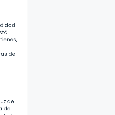
ndidad
stá
tienes,
ras de
uz del
ta de