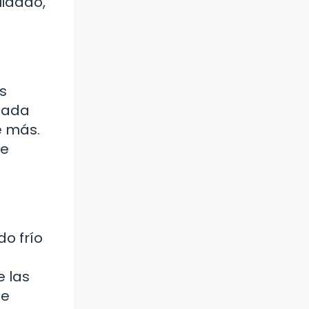
uidado,
s
siada
te más.
de
o frío
e las
te