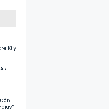
re 18 y
¡Así
stán
hojas?