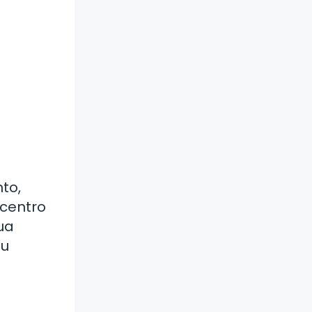
to,
 centro
ua
tu