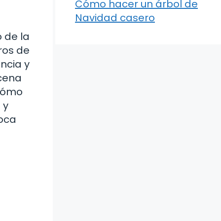
Cómo hacer un árbol de
Navidad casero
 de la
ros de
ncia y
 cena
¿cómo
 y
boca