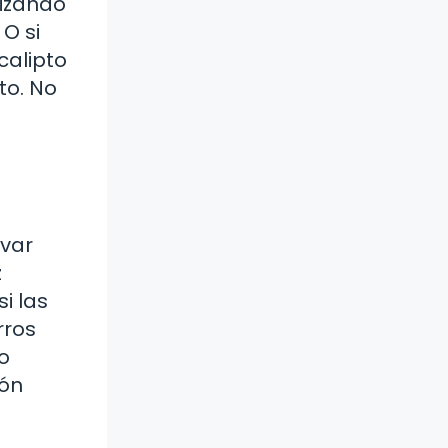
nizando
 O si
calipto
to. No
evar
z
i las
rros
lo
ión