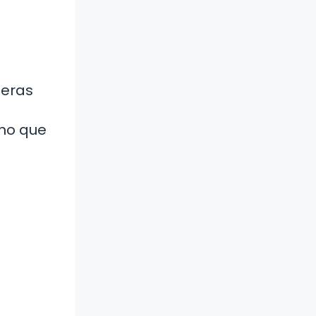
ieras
ino que