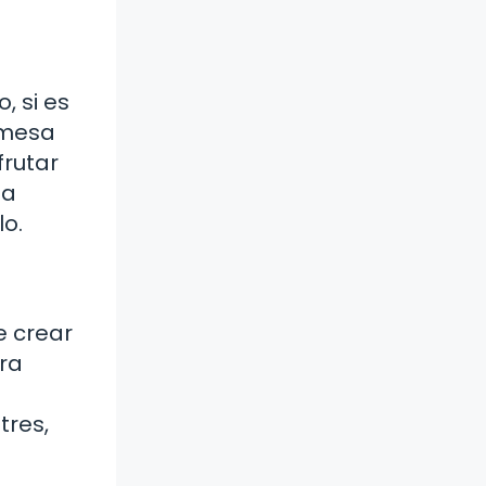
, si es
 mesa
frutar
la
lo.
e crear
ra
tres,