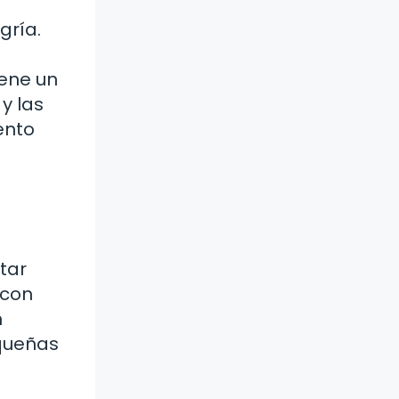
gría.
iene un
y las
ento
tar
 con
n
equeñas