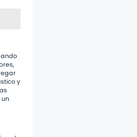
ugando
ores,
regar
stico y
las
 un