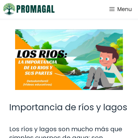
Saltar
Menu
al
contenido
Importancia de ríos y lagos
Los ríos y lagos son mucho más que
simples cuerpos de agua; son