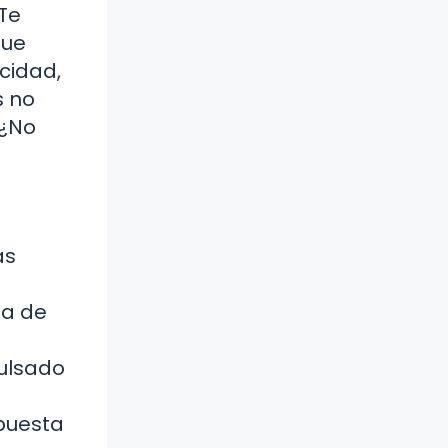
¿Te
que
icidad,
s no
 ¿No
as
a
ma de
pulsado
spuesta