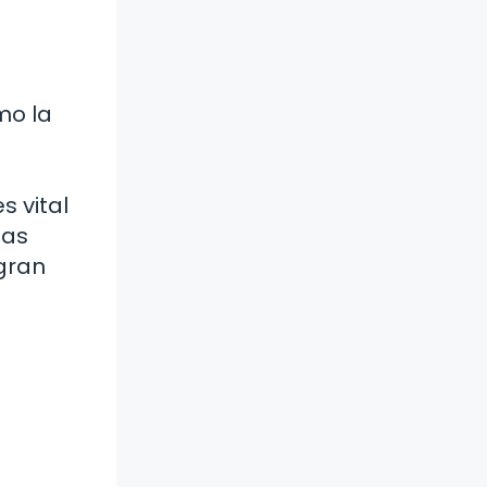
mo la
s vital
las
 gran