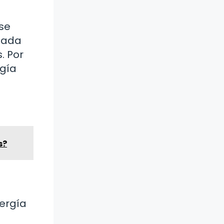
 se
 Cada
. Por
rgía
s?
nergía