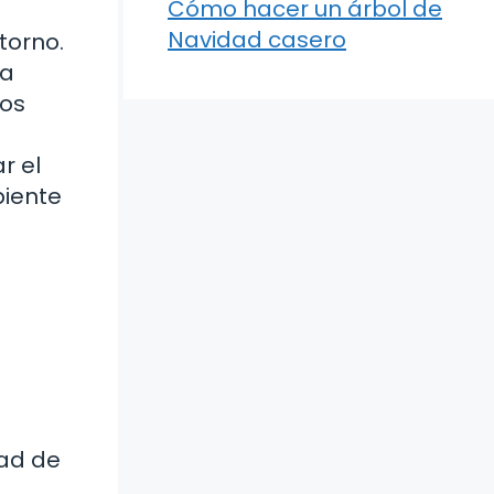
Cómo hacer un árbol de
Navidad casero
torno.
ra
nos
r el
biente
dad de