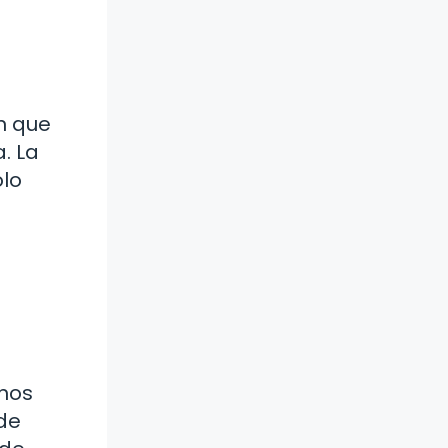
n que
. La
olo
enos
 de