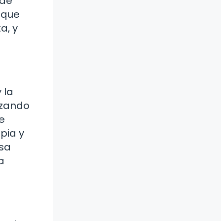
 de
 que
a, y
 la
nzando
e
pia y
usa
a