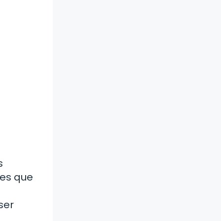
s
nes que
ser
a