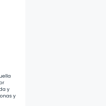
uella
or
da y
sonas y