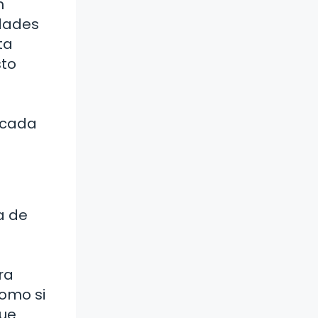
n
idades
ta
sto
o
 cada
a de
ra
como si
que