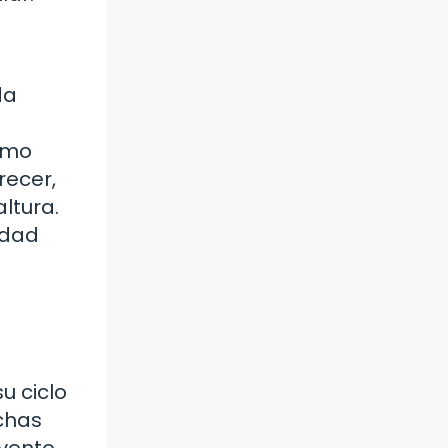
da
como
recer,
ltura.
idad
a
u ciclo
uchas
evento