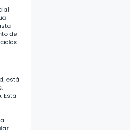
cial
ual
asta
nto de
ciclos
d, está
,
. Esta
ta
lar.