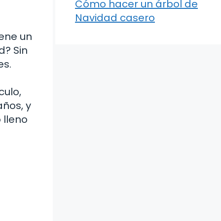
Cómo hacer un árbol de
Navidad casero
iene un
d? Sin
es.
culo,
años, y
 lleno