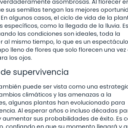
 verdaderamente asombrosas. Al florecer e
que sus semillas tengan las mejores oportun
n algunos casos, el ciclo de vida de la plan
 específicos, como la llegada de la lluvia. E
uando las condiciones son ideales, toda la
r al mismo tiempo, lo que es un espectácul
o lleno de flores que solo florecen una vez
ra los ojos.
 de supervivencia
 también puede ser vista como una estrategi
ambios climáticos y las amenazas a la
s, algunas plantas han evolucionado para
encia. Al esperar años o incluso décadas pa
y aumentar sus probabilidades de éxito. Es 
azo, confiando en que su momento llegará y 