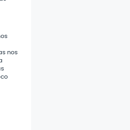
ños
as nos
a
as
oco