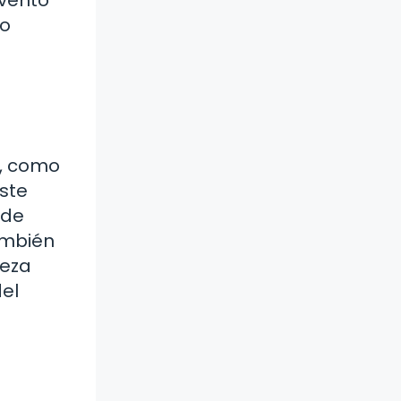
to
s, como
íste
 de
ambién
leza
del