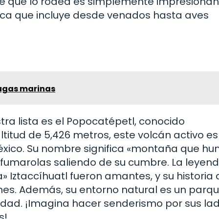
je que lo rodea es simplemente impresionan
ica que incluye desde venados hasta aves
tugas marinas
tra lista es el Popocatépetl, conocido
itud de 5,426 metros, este volcán activo es
éxico. Su nombre significa «montaña que hu
 fumarolas saliendo de su cumbre. La leyen
Iztaccíhuatl fueron amantes, y su historia 
es. Además, su entorno natural es un parq
idad. ¡Imagina hacer senderismo por sus la
s!