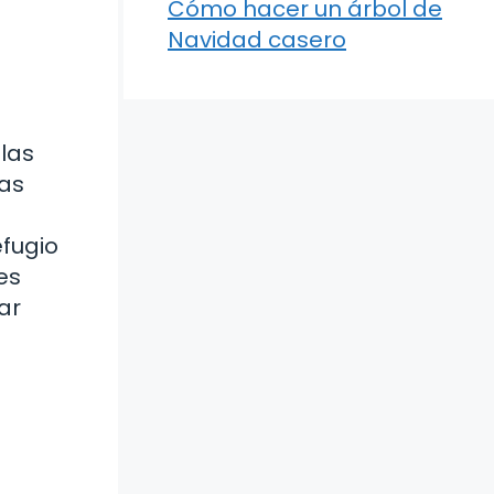
Cómo hacer un árbol de
Navidad casero
las
ñas
efugio
es
ar