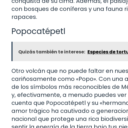
conquista de su cima. Además, el paisa
con bosques de coníferas y una fauna r
rapaces.
Popocatépetl
Quizás también te interese:
Especies de tor
Otro volcán que no puede faltar en nues
cariñosamente como «Popo». Con una alt
de los símbolos más reconocibles de M
y, efectivamente, a menudo puedes ver
cuenta que Popocatépetl y su «hermana» 
amor trágico ha cautivado a generacion
nacional que protege una rica biodivers
sentir la energía de la tierra bajo tus pie