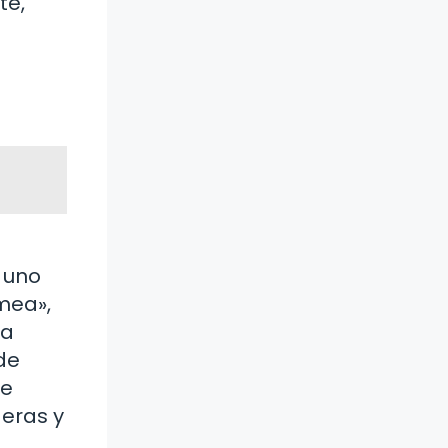
te,
 uno
mea»,
da
de
ue
deras y