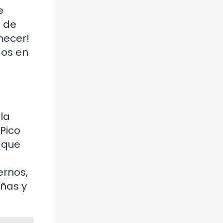
e
a de
necer!
dos en
la
Pico
 que
ernos,
ñas y