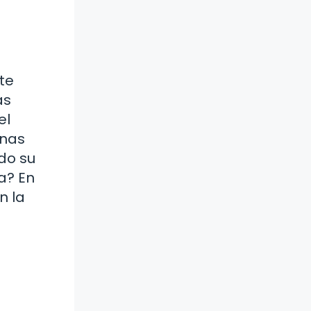
te
as
el
enas
do su
a? En
n la