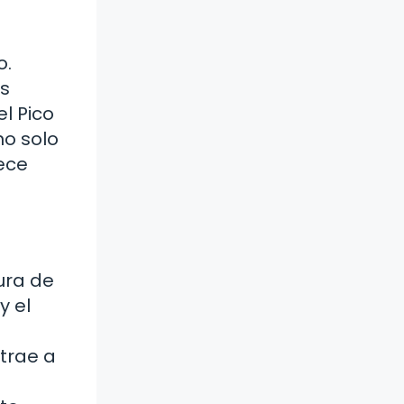
o.
as
l Pico
no solo
ece
ura de
y el
trae a