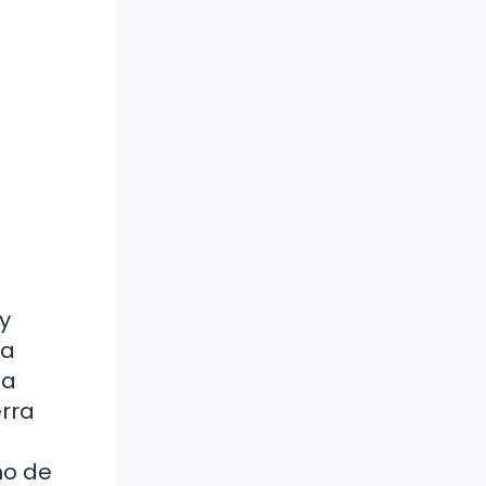
y
La
ga
erra
no de