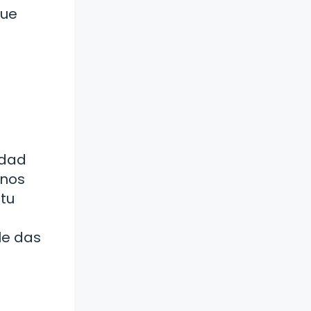
que
idad
anos
 tu
le das