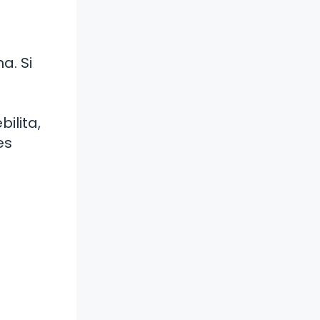
a. Si
ilita,
es