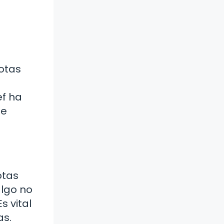
notas
ef ha
de
otas
algo no
s vital
as.