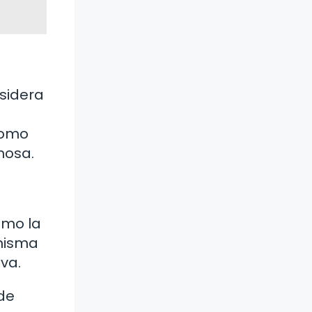
nsidera
como
mosa.
omo la
 misma
iva.
de