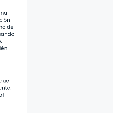
una
ción
umo de
cuando
.
ién
 que
ento.
al