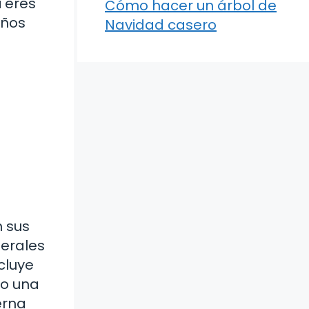
i eres
Cómo hacer un árbol de
años
Navidad casero
n sus
nerales
cluye
mo una
erna