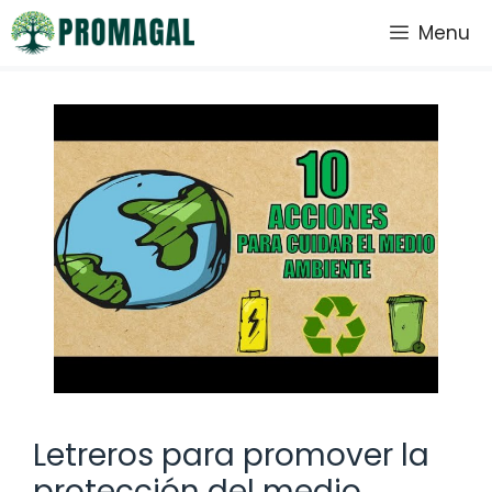
Saltar
Menu
al
contenido
Letreros para promover la
protección del medio