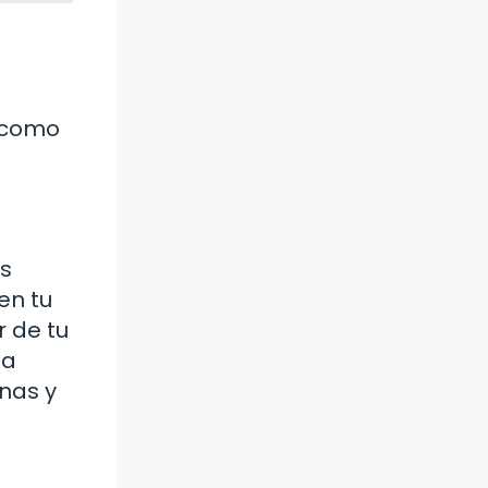
s como
Es
en tu
r de tu
na
inas y