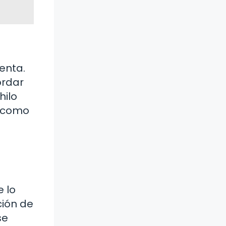
enta.
ordar
hilo
s como
e lo
ción de
se