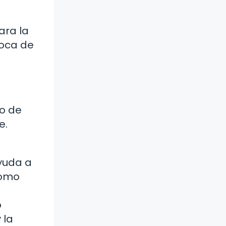
ara la
boca de
o de
e.
ayuda a
como
o
 la