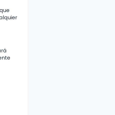
 que
alquier
ará
ente