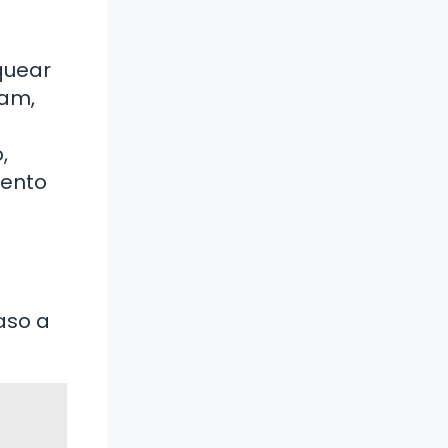
quear
ram,
,
iento
paso a