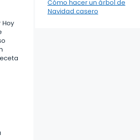
Cómo hacer un árbol de
Navidad casero
? Hoy
e
so
n
receta
u