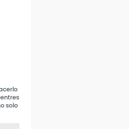
acerlo
uentres
no solo