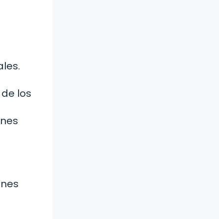
ales.
de los
ones
ones
a