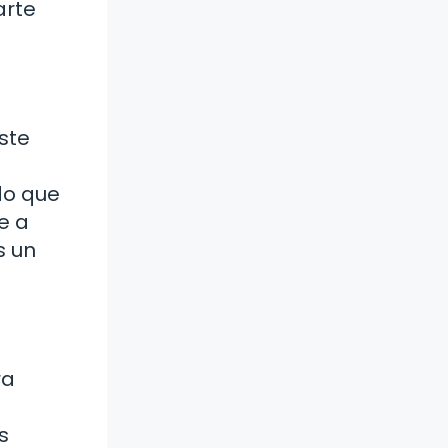
arte
ste
do que
e a
s un
ra
s