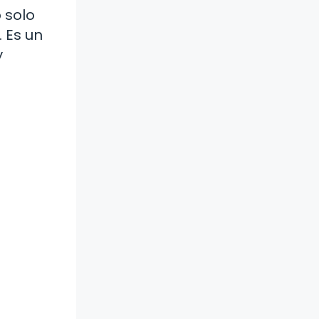
 solo
 Es un
y