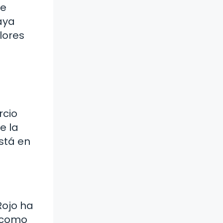
ue
aya
lores
rcio
e la
stá en
Rojo ha
s como