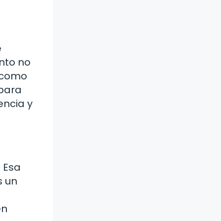
e
ento no
o como
 para
encia y
. Esa
s un
en