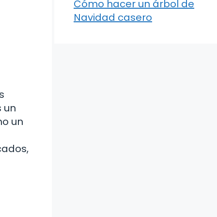
Cómo hacer un árbol de
Navidad casero
s
s un
mo un
cados,