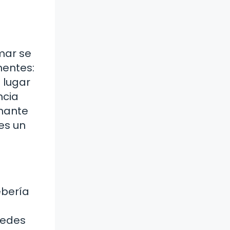
mar se
nentes:
n lugar
ncia
onante
es un
ebería
uedes