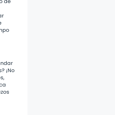
o de
ar
e
empo
tándar
s? ¡No
s,
sca
azos