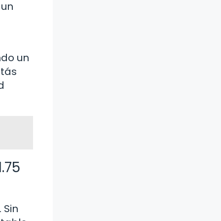
 un
ndo un
stás
d
1.75
 Sin