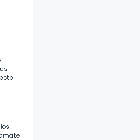
e
as.
 este
los
Tómate