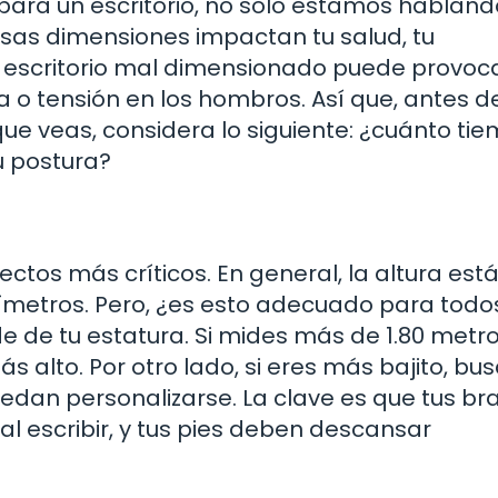
ra un escritorio, no solo estamos habland
as dimensiones impactan tu salud, tu
Un escritorio mal dimensionado puede provoc
a o tensión en los hombros. Así que, antes d
que veas, considera lo siguiente: ¿cuánto ti
u postura?
pectos más críticos. En general, la altura es
ntímetros. Pero, ¿es esto adecuado para todo
 de tu estatura. Si mides más de 1.80 metro
s alto. Por otro lado, si eres más bajito, bu
uedan personalizarse. La clave es que tus br
l escribir, y tus pies deben descansar