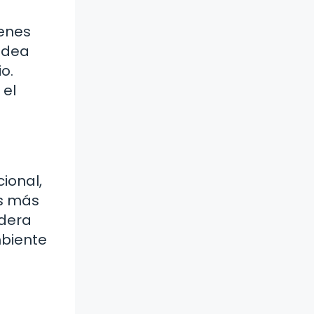
ienes
 idea
o.
 el
cional,
es más
adera
mbiente