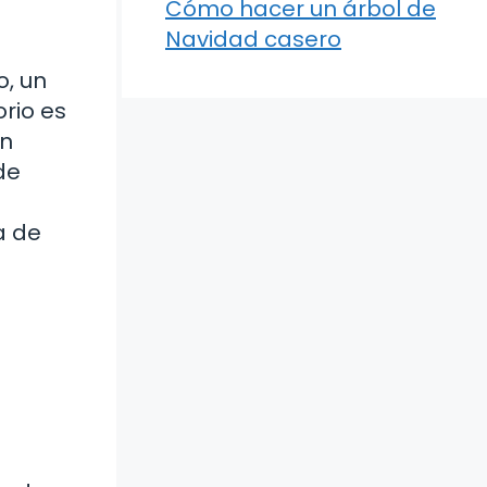
Cómo hacer un árbol de
Navidad casero
o, un
orio es
on
de
a de