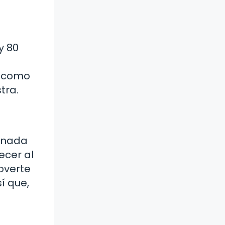
y 80
o como
tra.
y nada
ecer al
overte
í que,