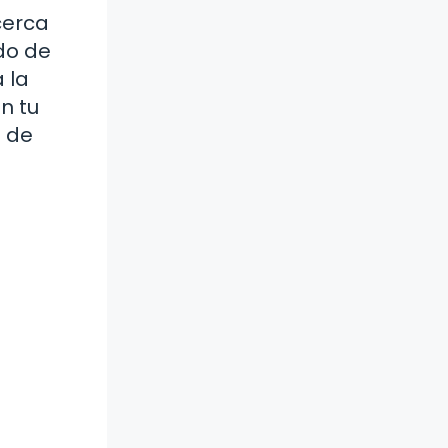
 cerca
ado de
 la
n tu
e de