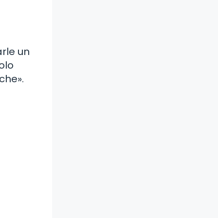
rle un
olo
che».