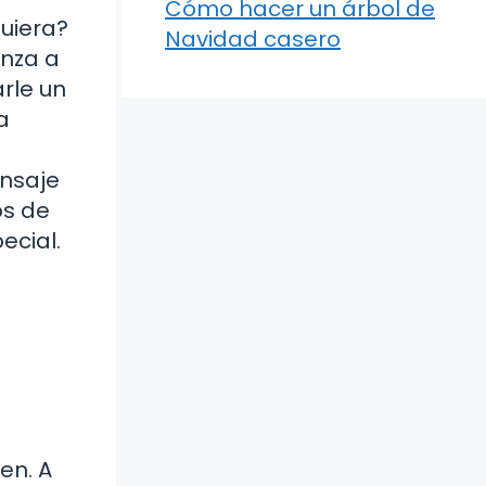
Cómo hacer un árbol de
uiera?
Navidad casero
enza a
rle un
a
nsaje
os de
ecial.
en. A