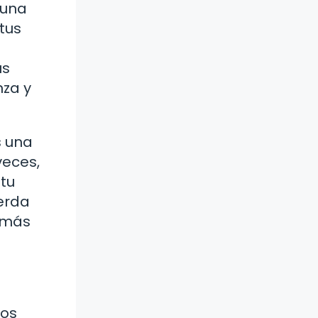
 una
tus
us
nza y
s una
veces,
 tu
uerda
o más
los