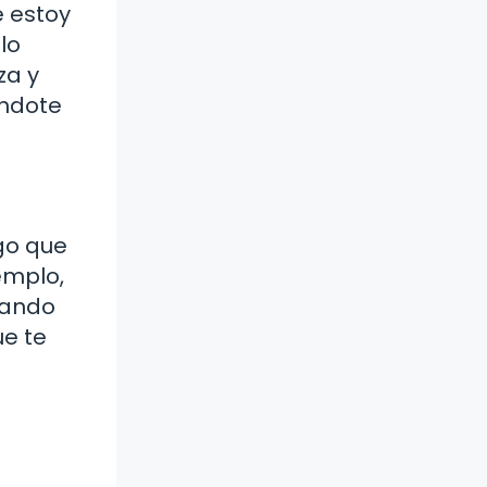
e estoy
lo
za y
ándote
go que
emplo,
uando
ue te