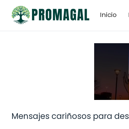
Saltar
al
Inicio
contenido
Mensajes cariñosos para dese