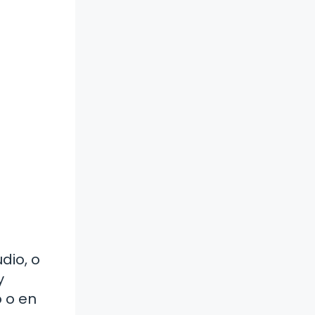
dio, o
y
 o en