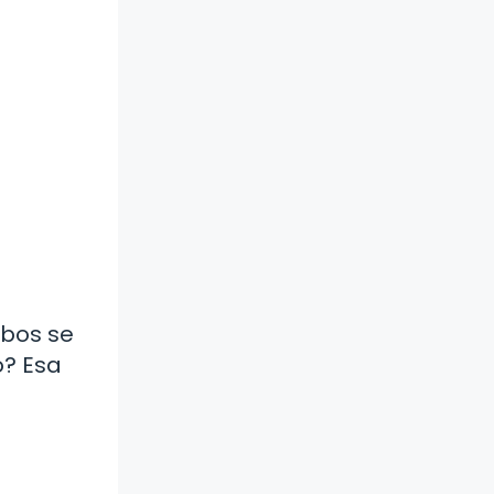
mbos se
o? Esa