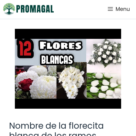
Saltar
Menu
al
contenido
Nombre de la florecita
blanca de los ramos