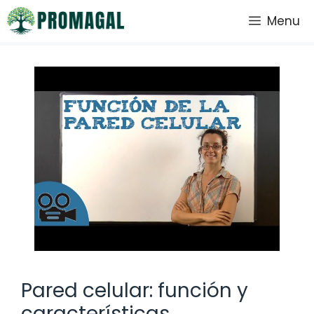
Saltar
Menu
al
contenido
Pared celular: función y
características