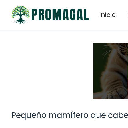
Saltar
al
Inicio
contenido
Pequeño mamífero que cab