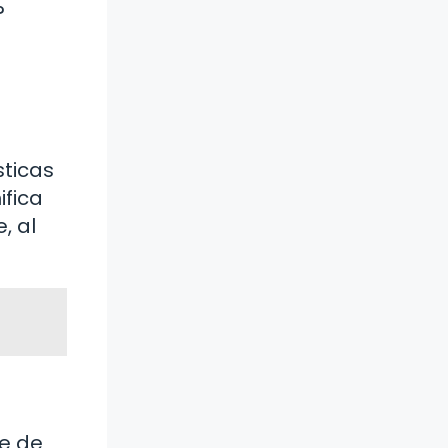
?
ticas
ifica
, al
ue de