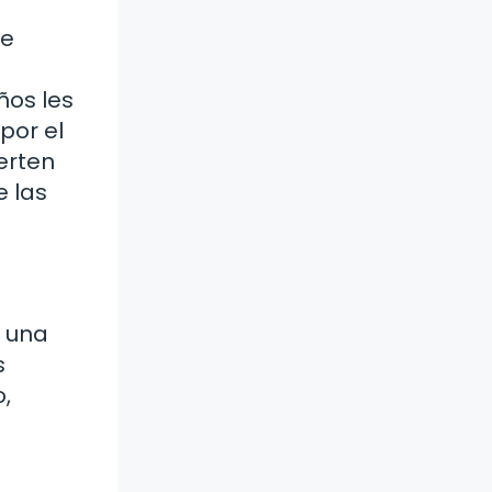
te
ños les
por el
erten
e las
 una
s
,