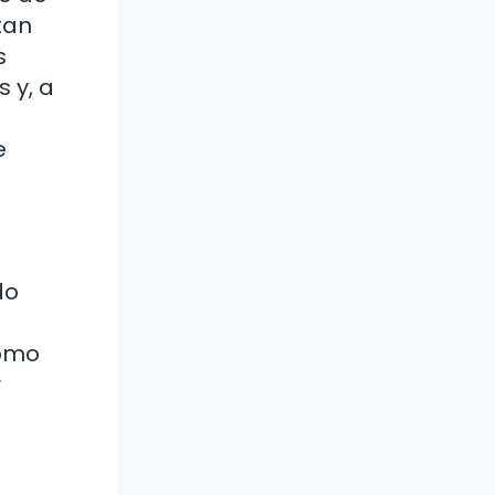
tan
s
 y, a
e
do
como
r