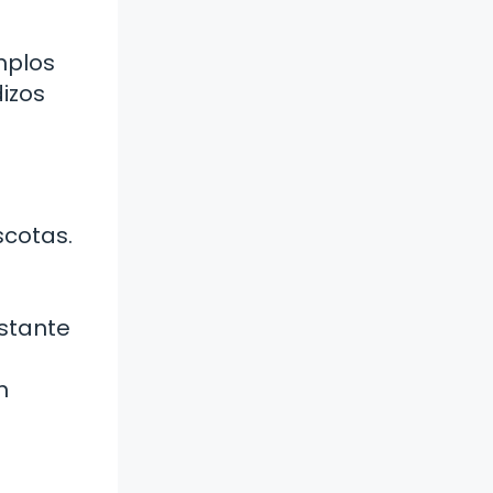
mplos
izos
cotas.
n
stante
n