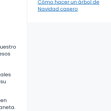
Cómo hacer un árbol de
Navidad casero
uestro
esos
tales
 su
 en
laneta.