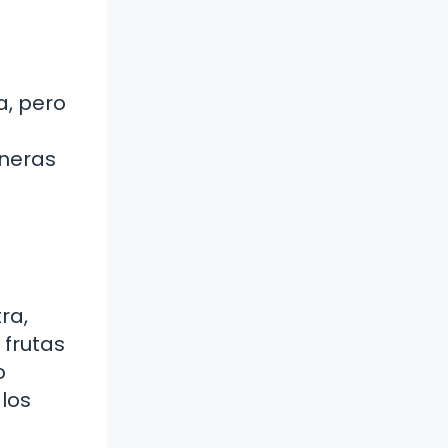
a, pero
aneras
ra,
 frutas
o
 los