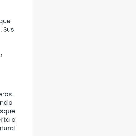
 que
. Sus
n
ros.
ncia
osque
rta a
tural