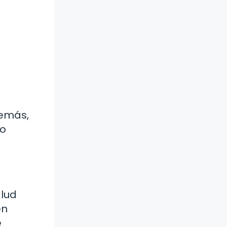
demás,
go
alud
en
e