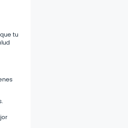
 que tu
alud
ienes
.
jor