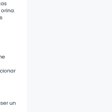
tas
 orina.
s
ne
rcionar
 ser un