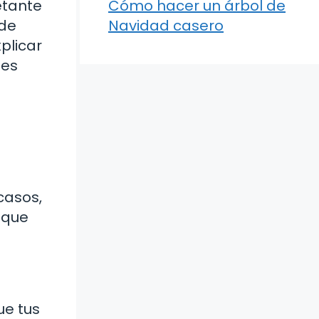
etante
Cómo hacer un árbol de
ede
Navidad casero
plicar
des
o
casos,
 que
ue tus