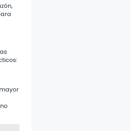
azón,
para
las
ticos:
a mayor
ino