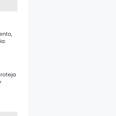
ento,
ia
proteja
y