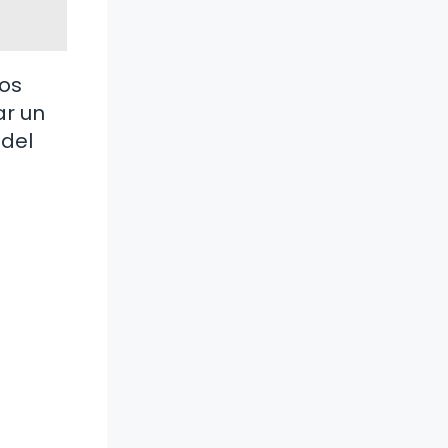
ros
ar un
 del