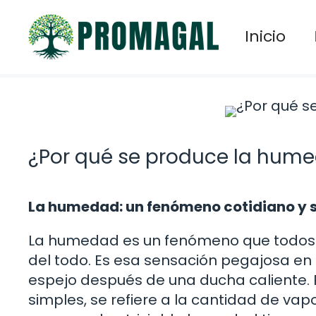
Saltar
al
Inicio
contenido
¿Por qué se produce la hum
La humedad: un fenómeno cotidiano y 
La humedad es un fenómeno que todo
del todo. Es esa sensación pegajosa en 
espejo después de una ducha caliente.
simples, se refiere a la cantidad de va