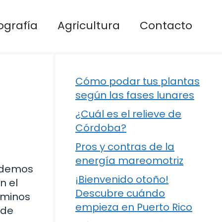
ografía
Agricultura
Contacto
Cómo podar tus plantas
según las fases lunares
¿Cuál es el relieve de
Córdoba?
Pros y contras de la
energía mareomotriz
ndemos
¡Bienvenido otoño!
n el
Descubre cuándo
rminos
empieza en Puerto Rico
ede