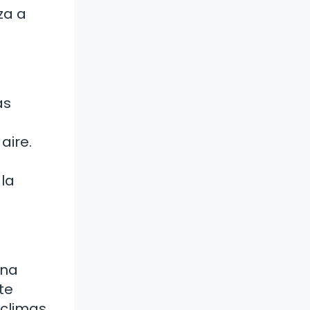
za a
as
aire.
la
una
te
 climas