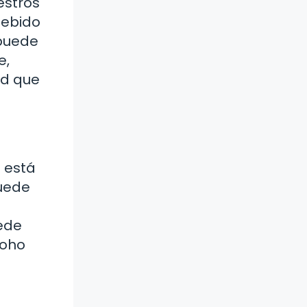
estros
debido
 puede
e,
ad que
o está
puede
ede
moho