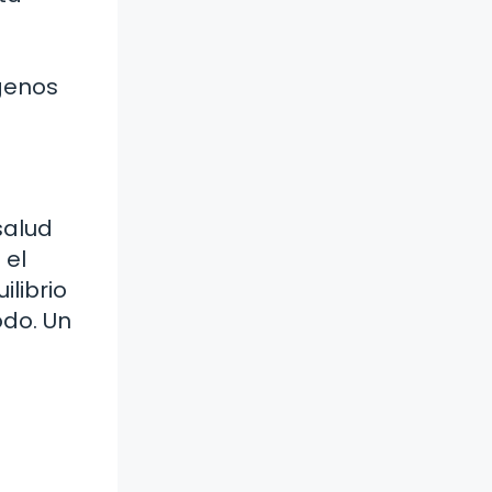
genos
salud
 el
librio
do. Un