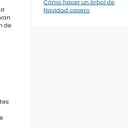
,
Cómo hacer un árbol de
La
Navidad casero
 van
n de
tes
se