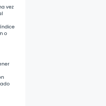
na vez
al
índice
ón o
ener
on
lado