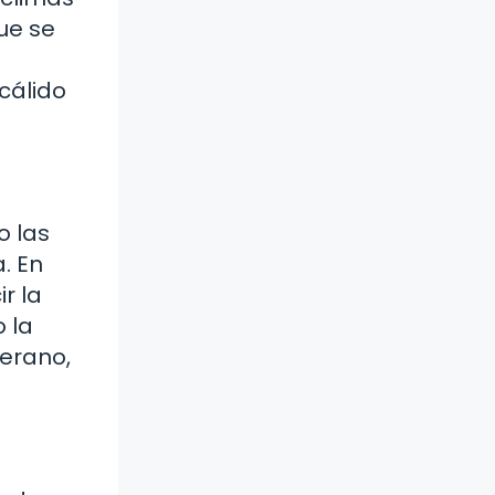
ue se
cálido
o las
. En
r la
 la
erano,