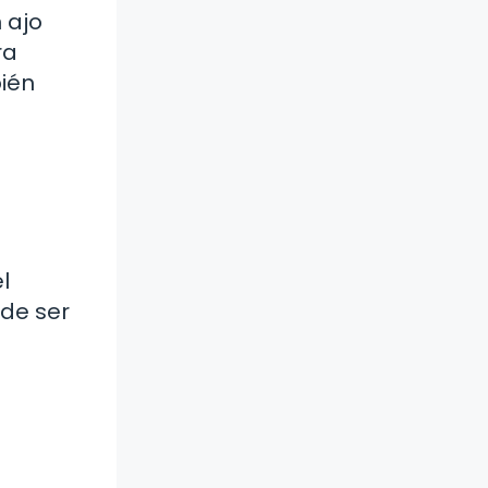
 ajo
ra
ién
l
ede ser