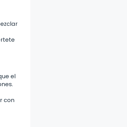
mezclar
értete
que el
ones.
r con