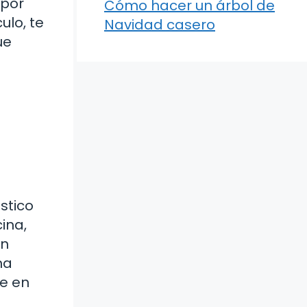
¿por
Cómo hacer un árbol de
ulo, te
Navidad casero
ue
stico
ina,
an
na
te en