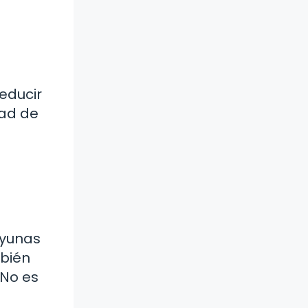
reducir
dad de
ayunas
mbién
 No es