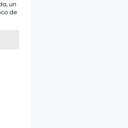
da, un
oco de