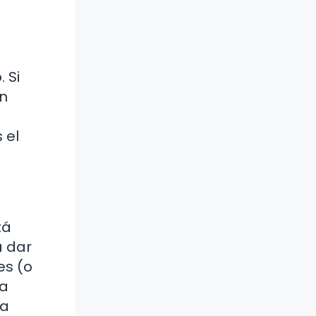
 Si
in
 el
tá
a dar
es (o
la
ua