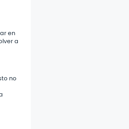
ar en
lver a
sto no
a