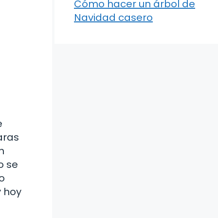
Cómo hacer un árbol de
Navidad casero
e
aras
n
o se
o
y hoy