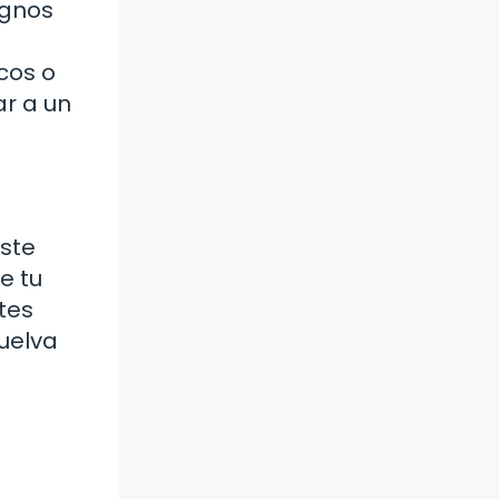
ignos
cos o
ar a un
Este
e tu
tes
vuelva