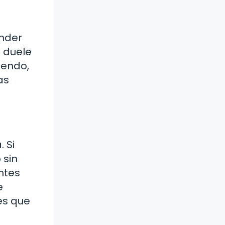
ender
e duele
iendo,
as
 Si
 sin
ntes
e
ves que