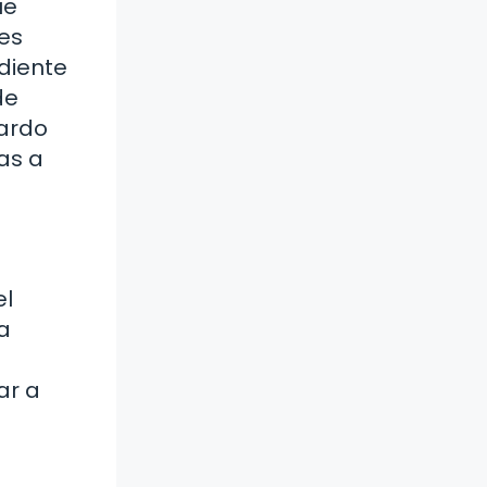
ue
es
 diente
de
cardo
as a
el
a
ar a