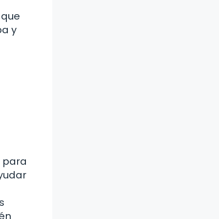
 que
pa y
u
d para
ayudar
s
ién