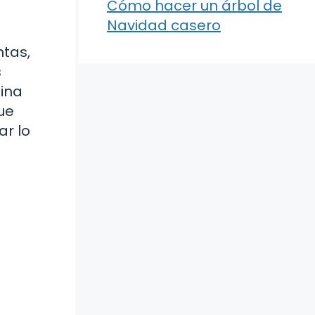
Cómo hacer un árbol de
Navidad casero
ntas,
s
gina
ue
ar lo