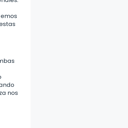
idemos
 estas
Ambas
o
dando
eza nos