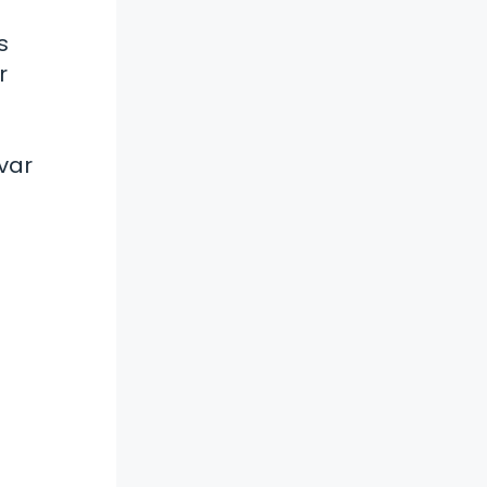
s
r
var