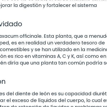
jorar la digestión y fortalecer el sistema
lvidado
axacum officinale. Esta planta, que a menud
ped, es en realidad un verdadero tesoro de
n comestibles y se han utilizado en la medicin
eón es rico en vitaminas A, C y K, así como en
uién diría que una planta tan común podría s
ón
 del diente de león es su capacidad diurét
r el exceso de líquidos del cuerpo, lo cual e
fren de retención de líquidos o problemas r