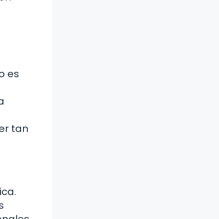
o es
a
er tan
ica.
s
enales.