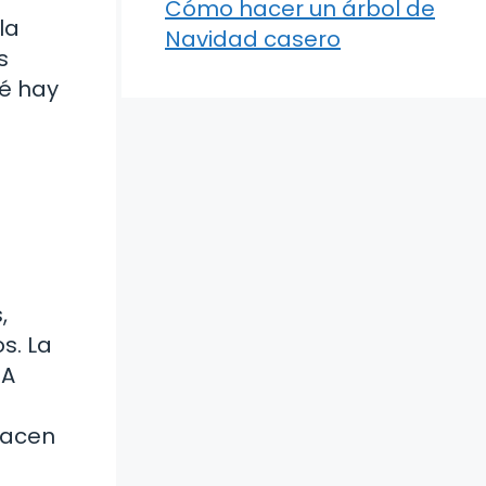
Cómo hacer un árbol de
la
Navidad casero
s
ué hay
e
,
s. La
 A
hacen