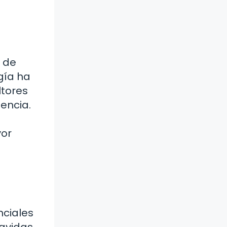
o de
gía ha
ltores
encia.
yor
nciales
vavidas