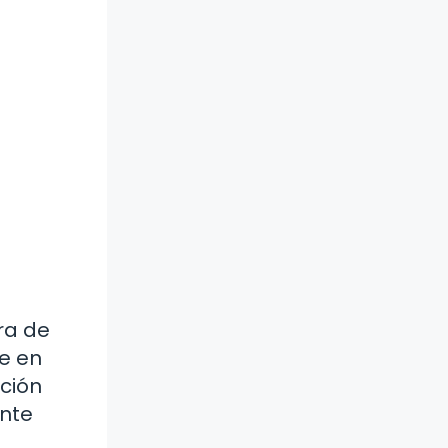
rra de
e en
ción
ente