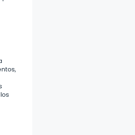
a
entos,
s
los