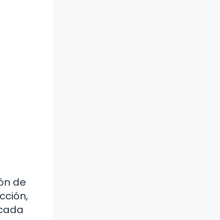
ión de
cción,
 cada