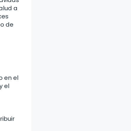
alud a
ces
no de
o en el
y el
ibuir