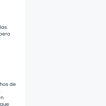
das.
 pero
chos de
s
en
 que