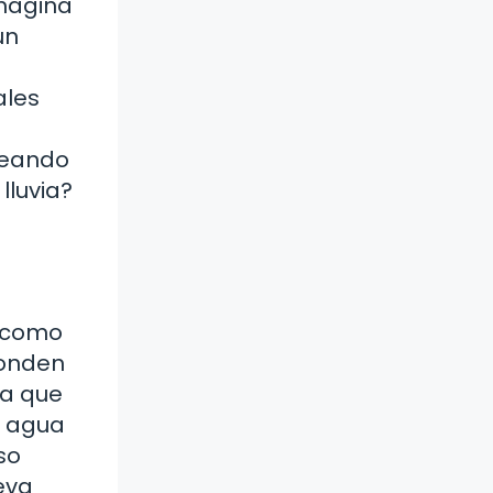
Imagina
un
ales
reando
lluvia?
s como
conden
ra que
l agua
so
eva