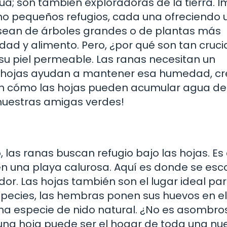
ua; son también exploradoras de la tierra. 
mo pequeños refugios, cada una ofreciendo 
 sean de árboles grandes o de plantas más
d y alimento. Pero, ¿por qué son tan cruci
su piel permeable. Las ranas necesitan un
as hojas ayudan a mantener esa humedad, c
 en cómo las hojas pueden acumular agua de 
 nuestras amigas verdes!
, las ranas buscan refugio bajo las hojas. E
 en una playa calurosa. Aquí es donde se es
or. Las hojas también son el lugar ideal pa
species, las hembras ponen sus huevos en e
na especie de nido natural. ¿No es asombro
na hoja puede ser el hogar de toda una nu