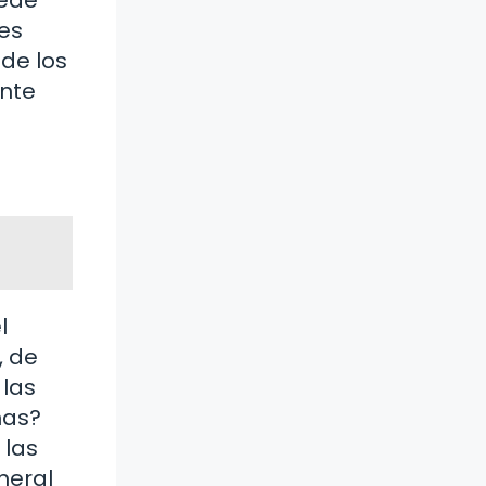
Les
de los
ante
l
, de
 las
nas?
 las
neral