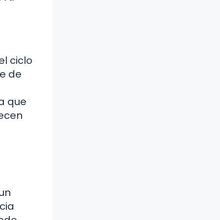
l ciclo
ge de
a que
recen
 un
cia
uede