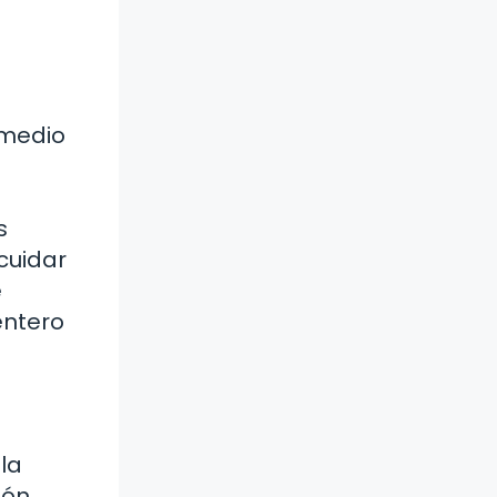
 medio
s
cuidar
é
entero
la
ión