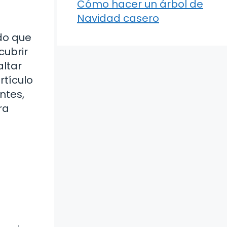
Cómo hacer un árbol de
Navidad casero
do que
cubrir
altar
rtículo
ntes,
ra