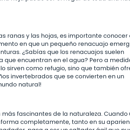
s ranas y las hojas, es importante conocer e
momento en que un pequeño renacuajo emer
enturas. ¿Sabías que los renacuajos suelen
ca que encuentran en el agua? Pero a medid
olo sirven como refugio, sino que también of
ños invertebrados que se convierten en un
l mundo natural!
 más fascinantes de la naturaleza. Cuando
nsforma completamente, tanto en su aparien
nadador, pasa a ser un saltador ágil que p