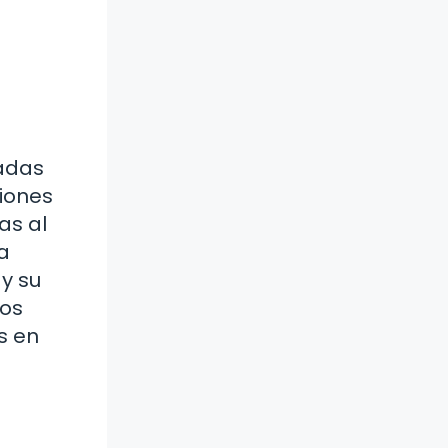
hadas
ciones
as al
a
 y su
los
s en