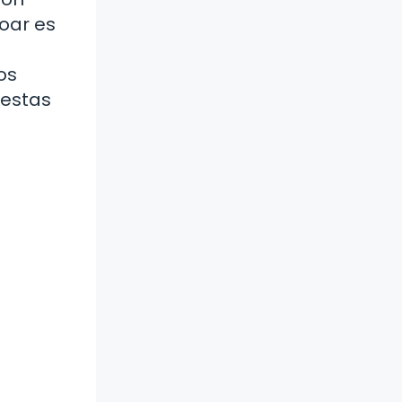
roar es
os
 estas