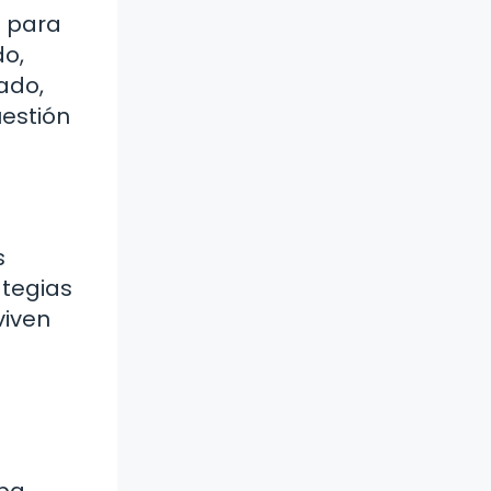
s para
do,
iado,
uestión
s
ategias
viven
apa