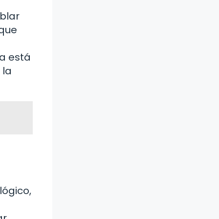
blar
 que
ta está
 la
lógico,
ar