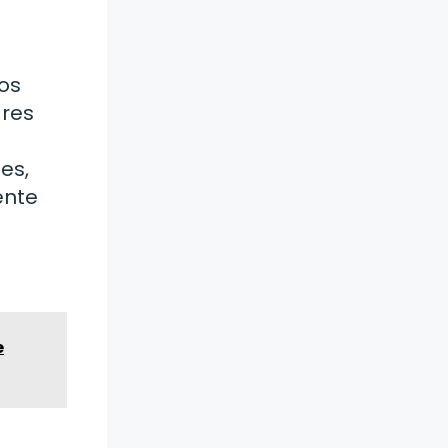
los
ares
es,
ente
e