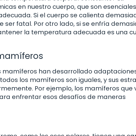
ímicas en nuestro cuerpo, que son esenciale
decuada. Si el cuerpo se calienta demasia
 ser fatal. Por otro lado, si se enfría demas
 mantener la temperatura adecuada es una c
 mamíferos
s mamíferos han desarrollado adaptacione
todos los mamíferos son iguales, y sus estr
rmemente. Por ejemplo, los mamíferos que 
ara enfrentar esos desafíos de maneras
xtremo, como los osos polares, tienen una c