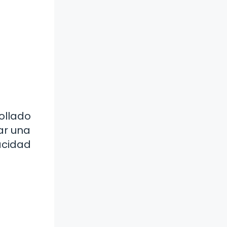
ollado
ar una
acidad