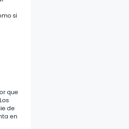
omo si
dor que
 Los
ie de
enta en