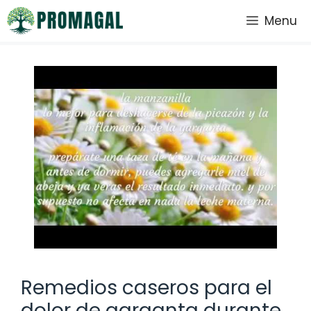
Saltar
Menu
al
contenido
Remedios caseros para el
dolor de garganta durante