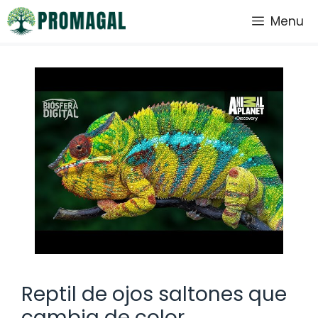
Saltar
Menu
al
contenido
Reptil de ojos saltones que
cambia de color