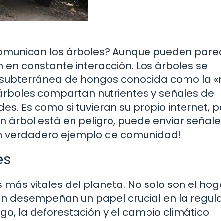
omunican los árboles? Aunque pueden pare
án en constante interacción. Los árboles se
d subterránea de hongos conocida como la «
árboles compartan nutrientes y señales de
. Es como si tuvieran su propio internet, p
 árbol está en peligro, puede enviar señale
 un verdadero ejemplo de comunidad!
es
más vitales del planeta. No solo son el hog
én desempeñan un papel crucial en la regul
rgo, la deforestación y el cambio climático