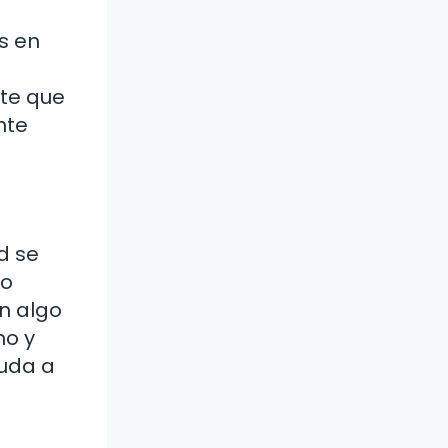
s en
nte que
nte
d se
lo
an algo
mo y
yuda a