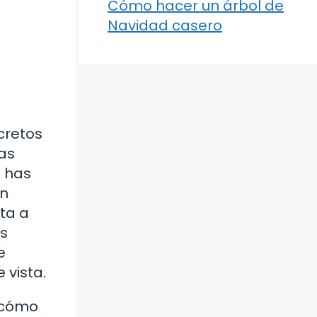
Cómo hacer un árbol de
Navidad casero
cretos
as
e has
an
ita a
os
e
 vista.
o cómo