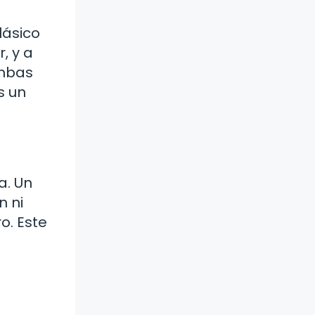
lásico
, y a
ambas
s un
a. Un
n ni
o. Este