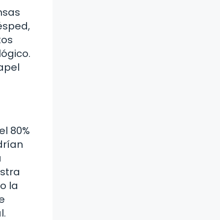
nsas
ésped,
tos
lógico.
apel
del 80%
drían
a
stra
o la
e
l.