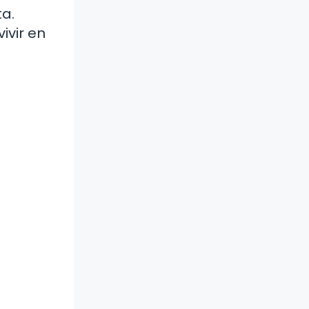
ta.
ivir en