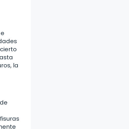
de
idades
cierto
hasta
ros, la
ede
fisuras
emente