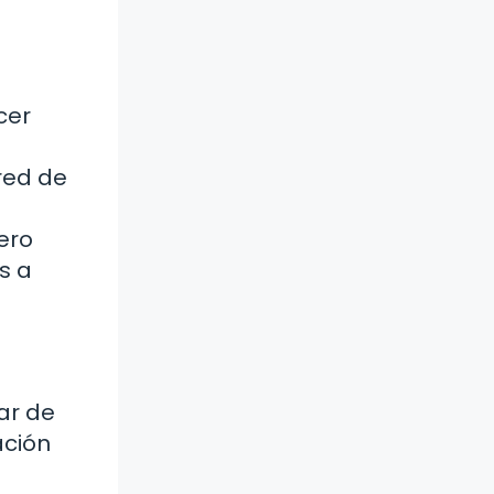
cer
red de
ero
s a
ar de
ación