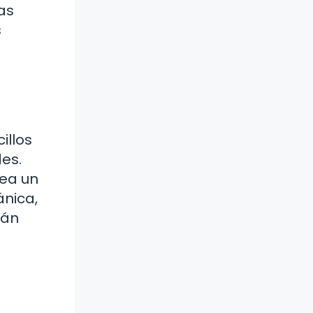
as
s
illos
des.
rea un
nica,
rán