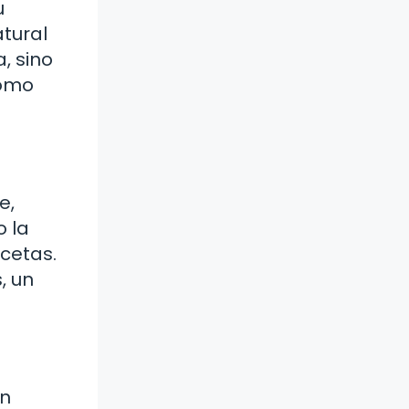
u
tural
, sino
como
e,
o la
acetas.
, un
on