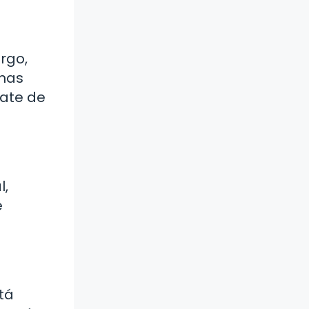
rgo,
unas
rate de
l,
e
tá