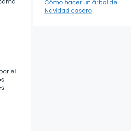
r cómo
Cómo hacer un árbol de
Navidad casero
por el
os
es