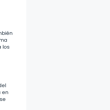
mbién
ema
 los
del
a en
 se