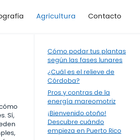
ografía
Agricultura
Contacto
Cómo podar tus plantas
según las fases lunares
¿Cuál es el relieve de
Córdoba?
Pros y contras de la
energía mareomotriz
o cómo
¡Bienvenido otoño!
. Sí,
Descubre cuándo
ueden
empieza en Puerto Rico
ples,