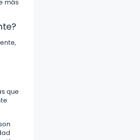
te más
nte?
ente,
as que
nte
 son
idad