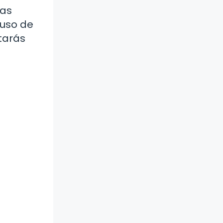
las
 uso de
starás