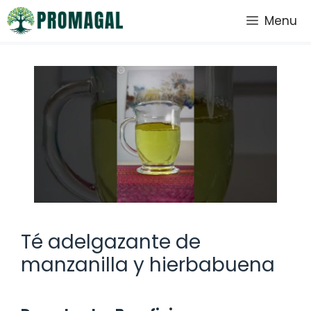
Saltar
Menu
al
contenido
Té adelgazante de
manzanilla y hierbabuena