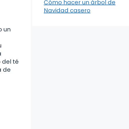
Cómo hacer un árbol de
Navidad casero
o un
u
a
del té
a de