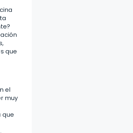
icina
ta
nte?
sación
s,
ás que
n el
er muy
a que
.