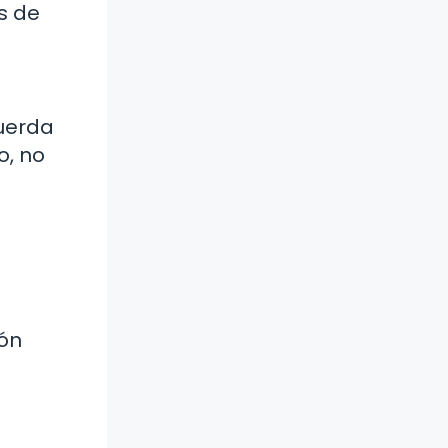
s de
cuerda
o, no
ión