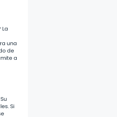
 La
ara una
ndo de
rmite a
 Su
es. Si
se