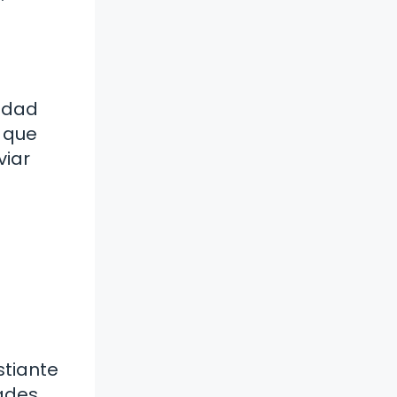
cidad
s que
viar
stiante
dades