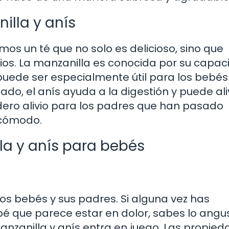
illa y anís
s un té que no solo es delicioso, sino que
ios. La manzanilla es conocida por su capa
e puede ser especialmente útil para los bebé
ado, el anís ayuda a la digestión y puede ali
dero alivio para los padres que han pasado
ncómodo.
lla y anís para bebés
los bebés y sus padres. Si alguna vez has
bé que parece estar en dolor, sabes lo angu
anzanilla y anís entra en juego. Las propie