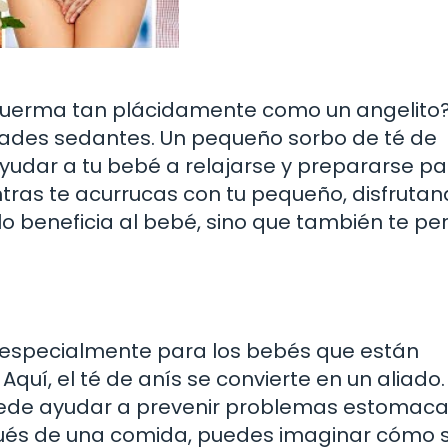
duerma tan plácidamente como un angelito?
dades sedantes. Un pequeño sorbo de té de
udar a tu bebé a relajarse y prepararse p
ras te acurrucas con tu pequeño, disfruta
o beneficia al bebé, sino que también te pe
, especialmente para los bebés que están
uí, el té de anís se convierte en un aliado.
puede ayudar a prevenir problemas estomacal
pués de una comida, puedes imaginar cómo 