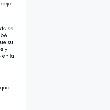
mejor.
ndo se
ebé
que su
s y
 en la
 que