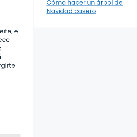
Cómo hacer un árbol de
Navidad casero
ite, el
rece
s
í
rgirte