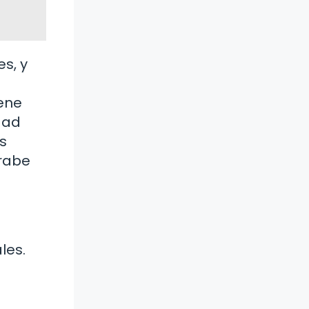
es, y
iene
dad
s
arabe
les.