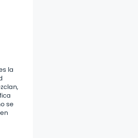
es la
d
zclan,
fica
no se
 en