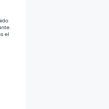
uido
ante.
s el