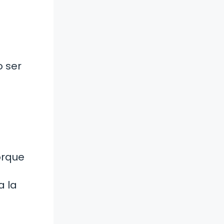
o ser
orque
a la