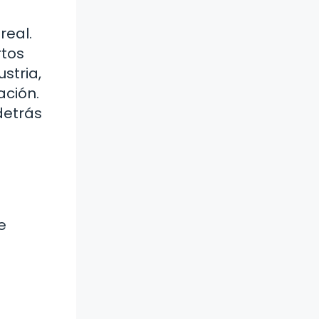
real.
rtos
stria,
ación.
detrás
e