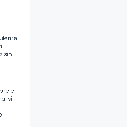
l
guiente
a
 sin
bre el
a, si
el