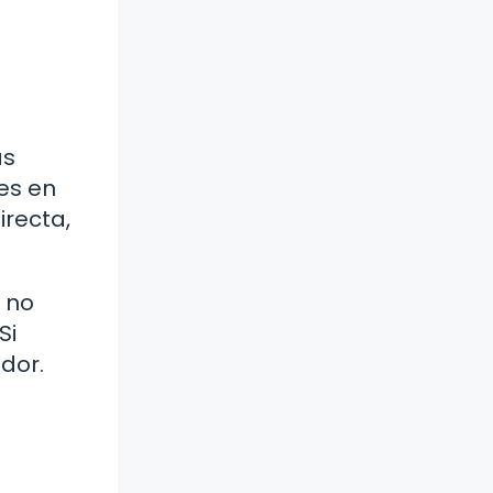
as
es en
irecta,
o no
Si
dor.