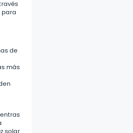
través
o para
nas de
las más
eden
ientras
a
z solar