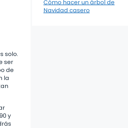
Cómo hacer un árbol de
Navidad casero
 solo.
e ser
po de
n la
tan
ar
90 y
drás