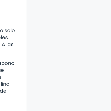
o solo
les.
 A las
 abono
ue
.
lino
 de