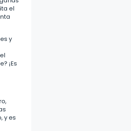
garlas
ta el
enta
es y
el
e? ¡Es
ro,
as
, y es