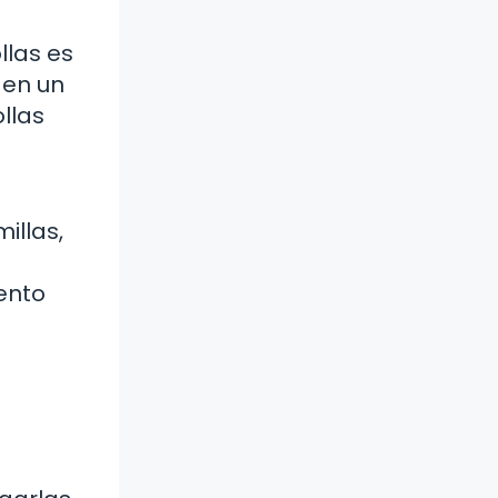
llas es
 en un
llas
illas,
iento