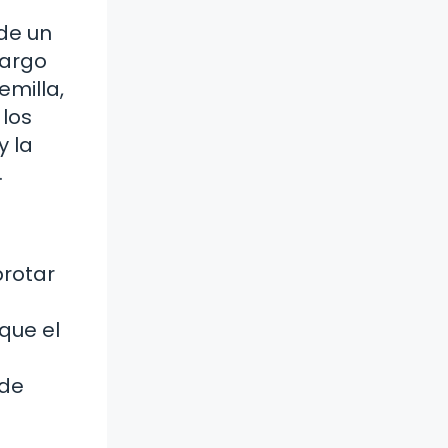
 de un
largo
milla,
 los
y la
.
brotar
que el
 de