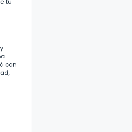
e tu
 y
na
rá con
dad,