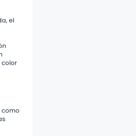
a, el
ón
n
 color
lo como
as