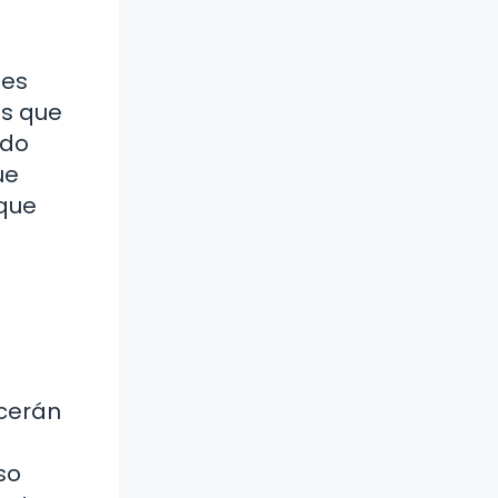
les
as que
ido
ue
 que
ecerán
so