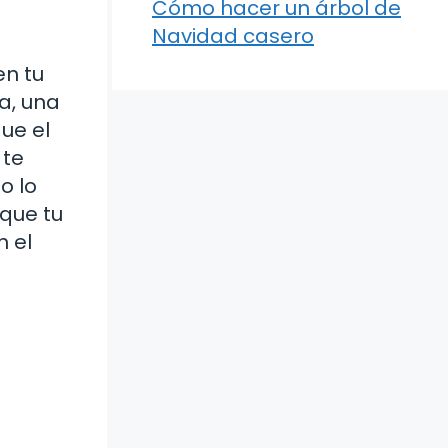
Cómo hacer un árbol de
Navidad casero
en tu
a, una
ue el
 te
o lo
 que tu
n el