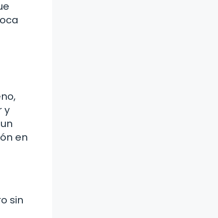
ue
poca
eno,
r y
 un
ión en
o sin