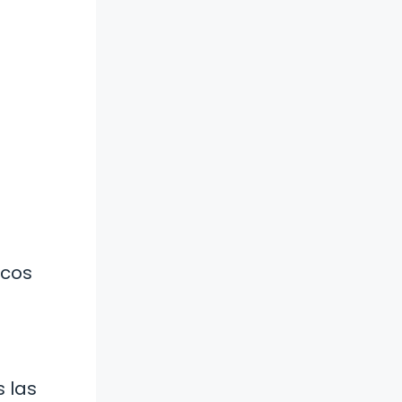
icos
 las