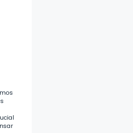
ismos
os
ucial
nsar