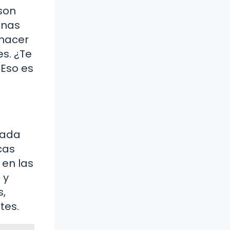
 son
unas
 hacer
es. ¿Te
¡Eso es
Cada
cas
 en las
 y
s,
tes.