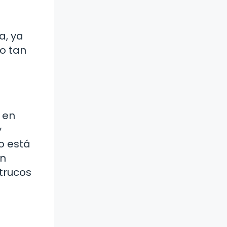
a, ya
lo tan
 en
y
o está
en
 trucos