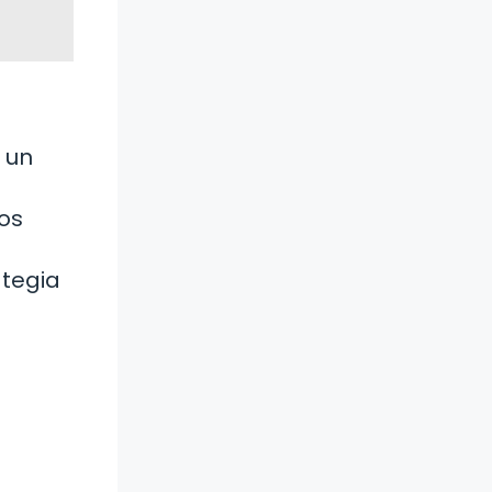
 un
los
ategia