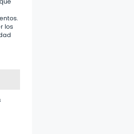
 qué
entos.
r los
idad
s