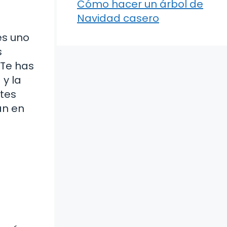
Cómo hacer un árbol de
Navidad casero
es uno
s
¿Te has
 y la
ntes
an en