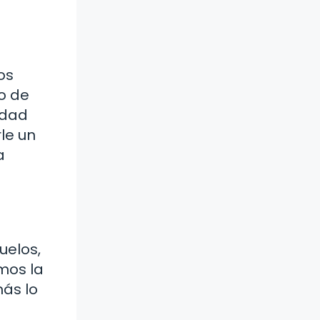
os
so de
idad
le un
a
uelos,
mos la
más lo