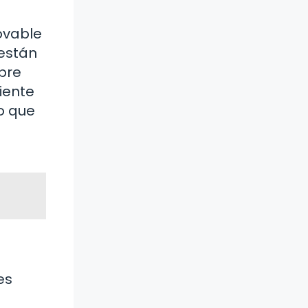
ovable
 están
obre
iente
lo que
es