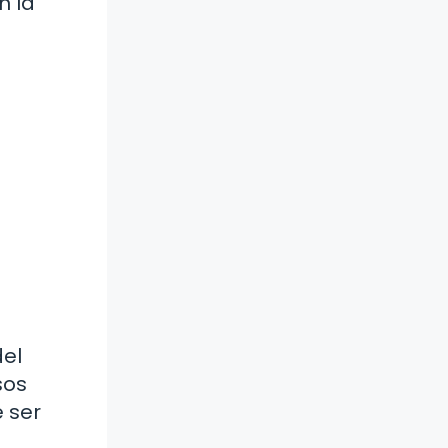
n la
del
sos
 ser