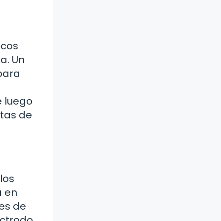
icos
a. Un
 para
e luego
ntas de
los
a en
nes de
ectrodo