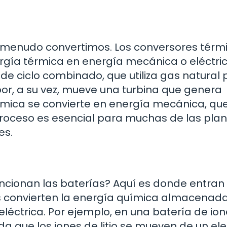
a menudo convertimos. Los conversores térm
rgía térmica en energía mecánica o eléctric
de ciclo combinado, que utiliza gas natural
or, a su vez, mueve una turbina que genera
térmica se convierte en energía mecánica, qu
 proceso es esencial para muchas de las pla
es.
cionan las baterías? Aquí es donde entran 
os convierten la energía química almacenad
eléctrica. Por ejemplo, en una batería de io
ida que los iones de litio se mueven de un el