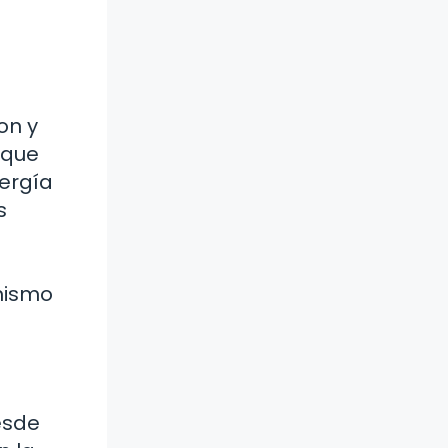
on y
 que
nergía
s
mismo
esde