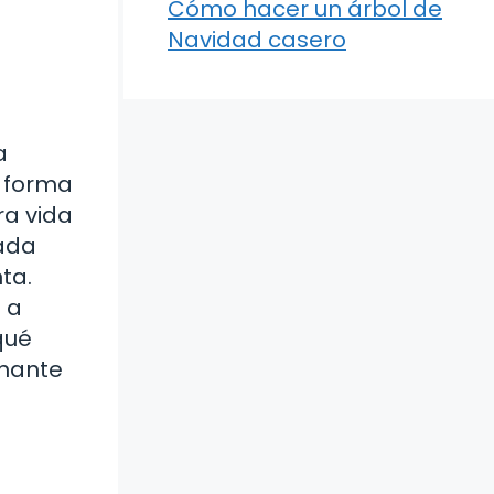
Cómo hacer un árbol de
Navidad casero
a
a forma
ra vida
Cada
ta.
 a
qué
inante