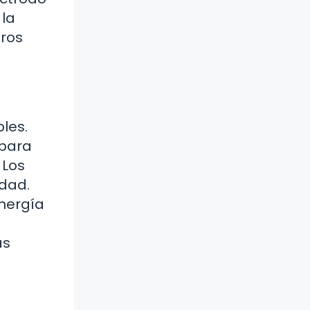
 la
tros
les.
 para
 Los
idad.
energía
ás