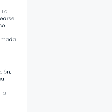
 Lo
rearse.
co
camada
ción,
ua
 la