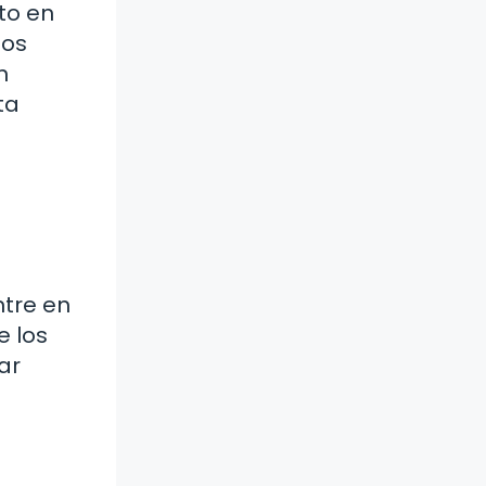
to en
los
n
ta
ntre en
e los
ar