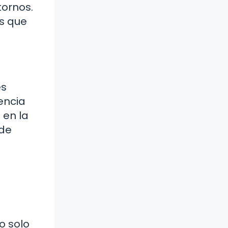
tornos.
es que
es
encia
 en la
nde
o solo