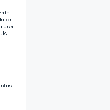
uede
durar
njeros
, la
entos