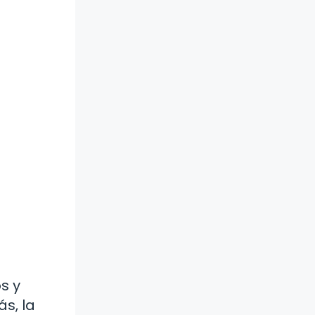
s y
s, la