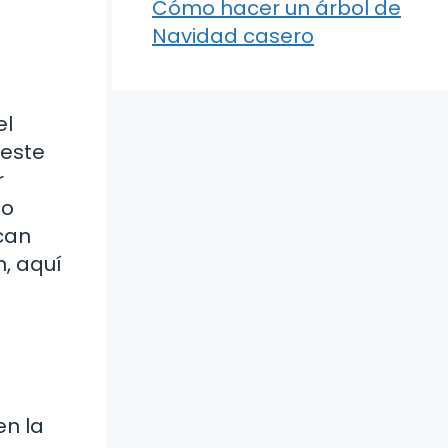
Cómo hacer un árbol de
Navidad casero
el
 este
r
so
ican
n, aquí
en la