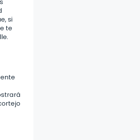
s
d
, si
e te
le.
mente
ostrará
cortejo