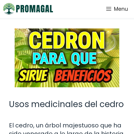
Saltar
Menu
al
contenido
Usos medicinales del cedro
El cedro, un árbol majestuoso que ha
sido venerado a lo largo de la historia,