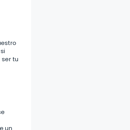
uestro
si
 ser tu
se
de un