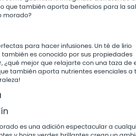
no que también aporta beneficios para la sa
io morado?
rfectas para hacer infusiones. Un té de lirio
e también es conocido por sus propiedades
 ¿qué mejor que relajarte con una taza de 
que también aporta nutrientes esenciales a 
raleza!
a
dín
o morado es una adición espectacular a cualqu
antes y hojas verdes brillantes crean un amb