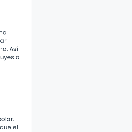
ema
nar
ma. Así
buyes a
olar.
que el