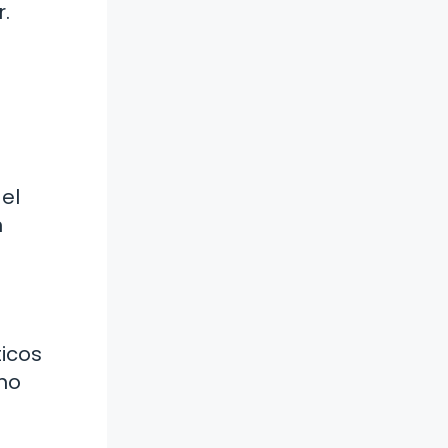
.
el
n
ticos
eno