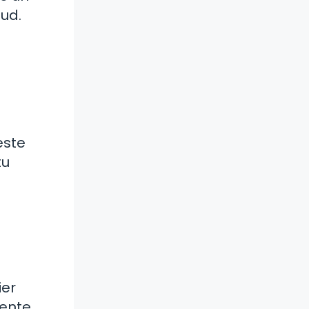
lud.
este
tu
ier
iente