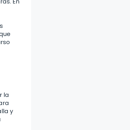
ras. En
as
 que
urso
 la
para
lla y
a