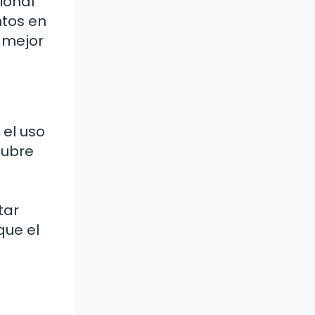
ional
ntos en
s mejor
el uso
cubre
tar
que el