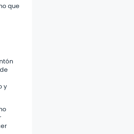
ino que
ontón
 de
o y
no
r
ser