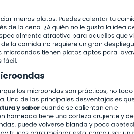
uciar menos platos. Puedes calentar tu com
és de la cena. ¿A quién no le gusta la idea d
especialmente atractivo para aquellos que v
n de la comida no requiere un gran desplieg
s microondas tienen platos aptos para lavava
fácil.
microondas
nque los microondas son prácticos, no todo
a. Una de las principales desventajas es qu
xtura y sabor
cuando se calientan en el
n horneada tiene una corteza crujiente y del
ondas, puede volverse blanda y poco apeteci
 hay trucos para mejorar esto, como usar un 