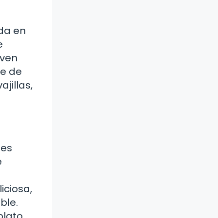
ida en
e
iven
ue de
jillas,
 es
e
iciosa,
ble.
plato