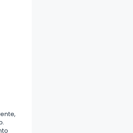
rente,
o.
nto