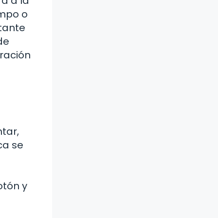
a a la
empo o
tante
de
aración
tar,
ca se
otón y