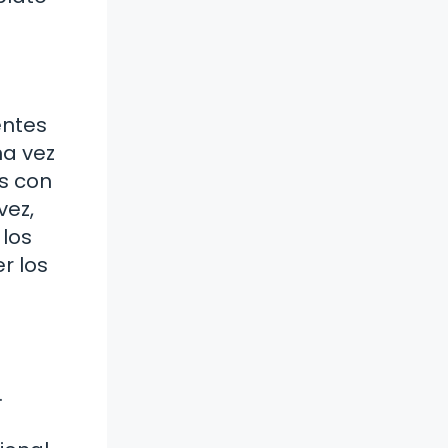
entes
na vez
s con
vez,
 los
r los
.