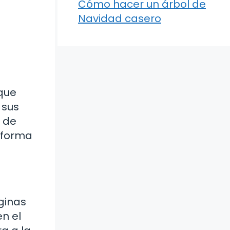
Cómo hacer un árbol de
Navidad casero
 que
 sus
o de
 forma
ginas
n el