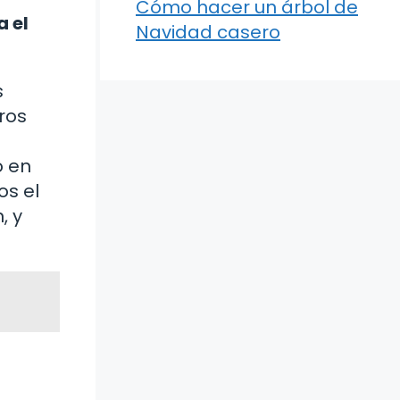
Cómo hacer un árbol de
a el
Navidad casero
s
ros
o en
os el
, y