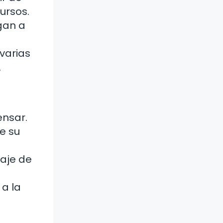
ursos.
egan a
varias
.
ensar.
e su
taje de
a la