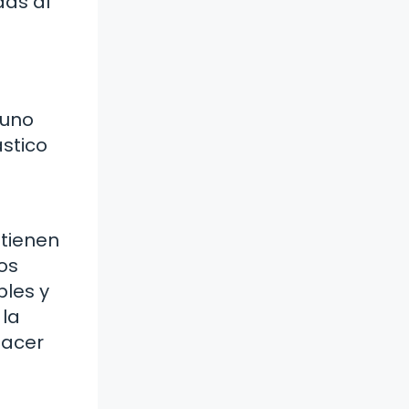
das al
 uno
stico
 tienen
os
bles y
 la
hacer