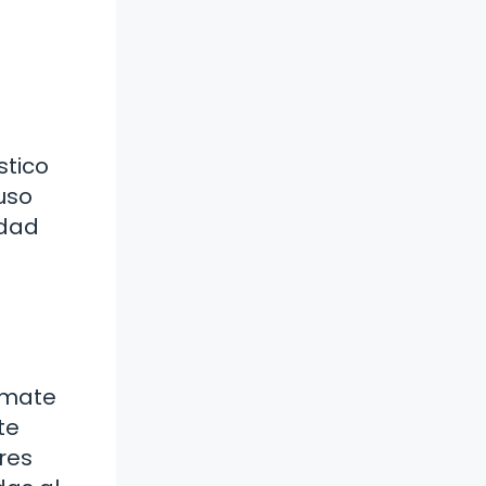
stico
luso
idad
o
rmate
te
res