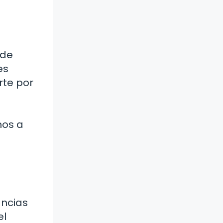
ede
es
rte por
nos a
ancias
el