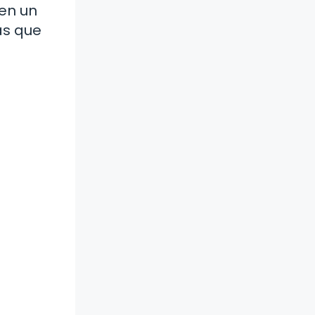
 en un
as que