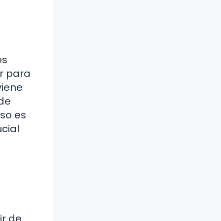
os
ar para
viene
 de
so es
cial
ir de