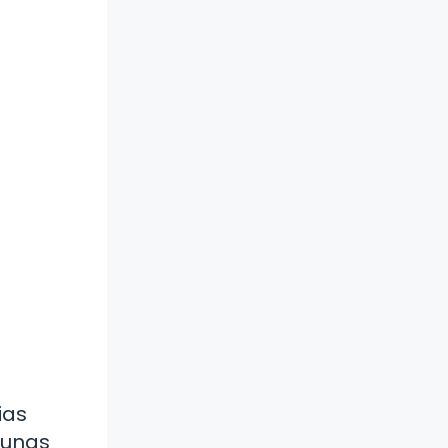
ias
gunas