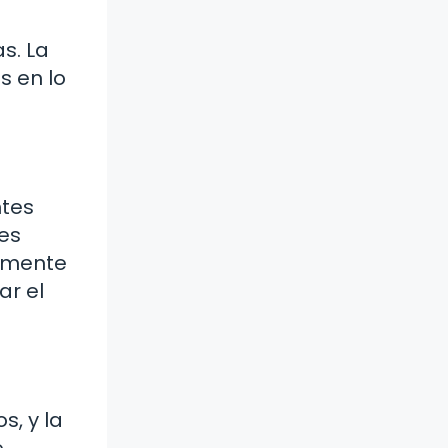
s. La
s en lo
ntes
res
almente
ar el
s, y la
e