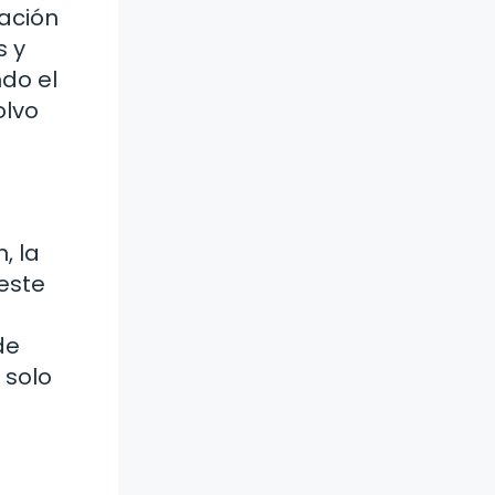
tación
s y
do el
olvo
, la
 este
de
 solo