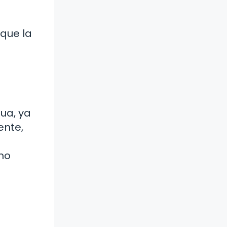
 que la
ua, ya
ente,
no