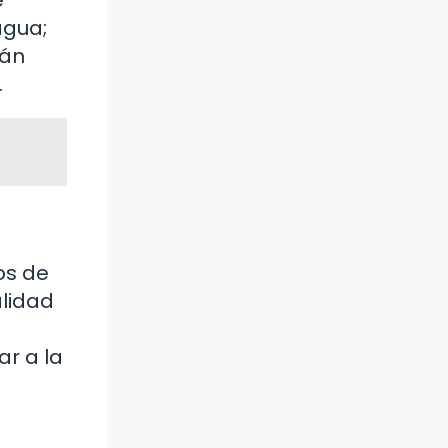
agua;
rán
.
os de
alidad
r a la