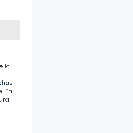
e la
uchas
e. En
gura