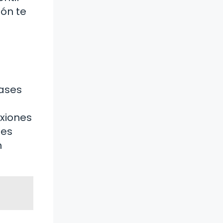
ón te
rases
exiones
nes
n