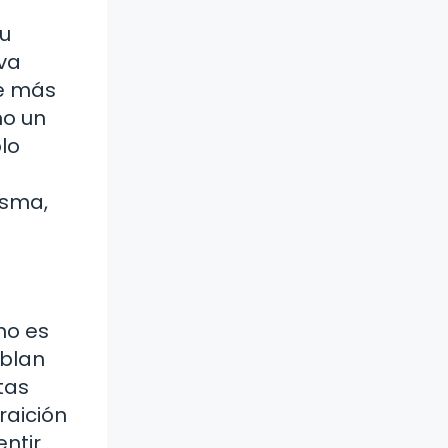
a
su
va
ce más
mo un
lo
misma,
no es
ablan
tas
raición
ntir