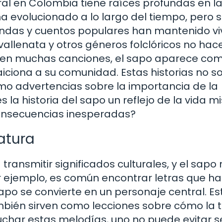
ral en Colombia tiene raíces profundas en l
o ha evolucionado a lo largo del tiempo, pero 
yendas y cuentos populares han mantenido vi
 vallenata y otros géneros folclóricos no ha
lo, en muchas canciones, el sapo aparece co
iciona a su comunidad. Estas historias no so
omo advertencias sobre la importancia de la
 es la historia del sapo un reflejo de la vida 
consecuencias inesperadas?
ratura
ransmitir significados culturales, y el sapo 
or ejemplo, es común encontrar letras que h
sapo se convierte en un personaje central. Es
mbién sirven como lecciones sobre cómo la t
char estas melodías, uno no puede evitar se