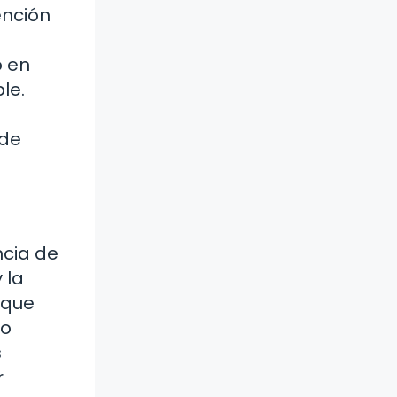
ención
o en
le.
 de
ncia de
 la
 que
po
s
r