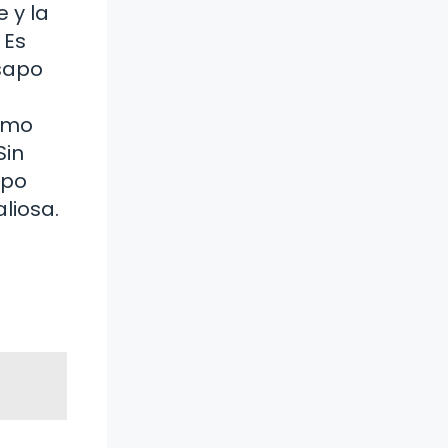
 y la
 Es
 sapo
como
Sin
apo
liosa.