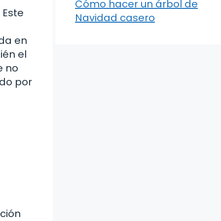
Cómo hacer un árbol de
 Este
Navidad casero
ada en
ién el
e no
ado por
ición