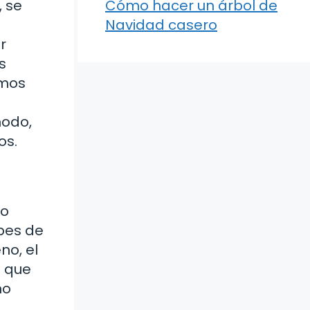
 se
Cómo hacer un árbol de
Navidad casero
r
s
smos
modo,
os.
lo
abes de
no, el
a que
no