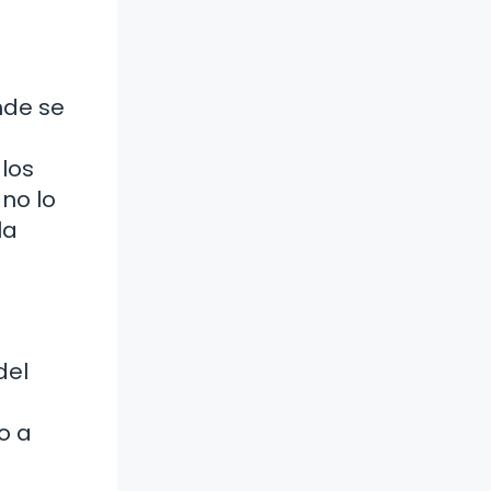
nde se
los
 no lo
la
del
o a