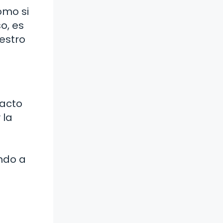
omo si
so, es
estro
pacto
 la
l
ndo a