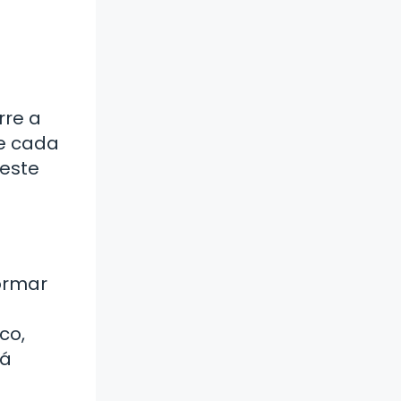
rre a
ue cada
este
formar
co,
tá