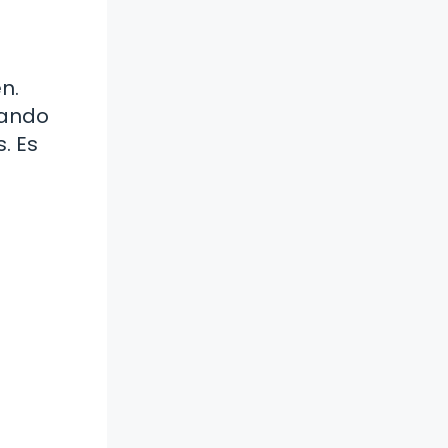
n.
rando
. Es