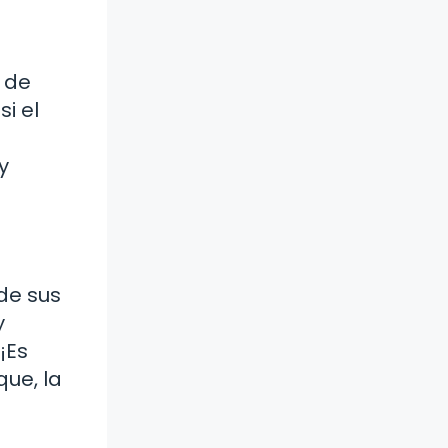
a de
si el
s
y
 de sus
y
¡Es
que, la