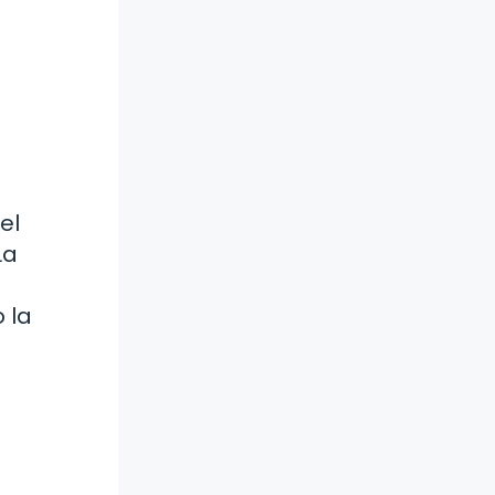
el
La
 la