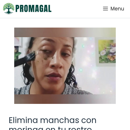
Saltar
Menu
al
contenido
Elimina manchas con
moringa en tu rostro