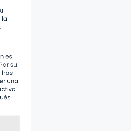
tu
 la
.
ón es
Por su
e has
er una
ectiva
pués