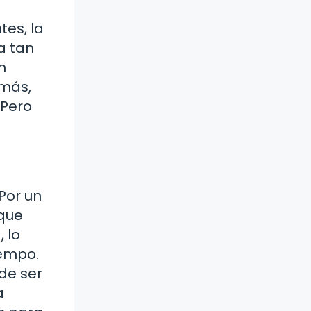
tes, la
a tan
n
emás,
 Pero
Por un
 que
 lo
iempo.
de ser
a