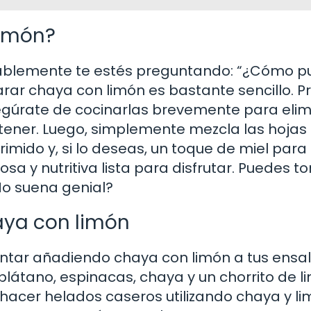
limón?
bablemente te estés preguntando: “¿Cómo 
arar chaya con limón es bastante sencillo. P
egúrate de cocinarlas brevemente para elim
 tener. Luego, simplemente mezcla las hojas
imido y, si lo deseas, un toque de miel para
iosa y nutritiva lista para disfrutar. Puedes t
¿No suena genial?
haya con limón
ntar añadiendo chaya con limón a tus ensa
plátano, espinacas, chaya y un chorrito de l
hacer helados caseros utilizando chaya y l