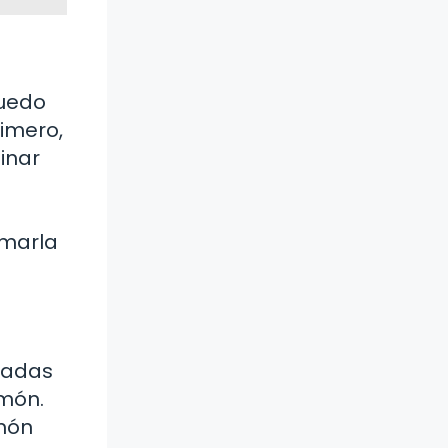
puedo
rimero,
inar
omarla
ladas
imón.
imón