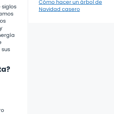
Cómo hacer un árbol de
 siglos
Navidad casero
namos
los
y
nergía
e
 sus
ta?
ro