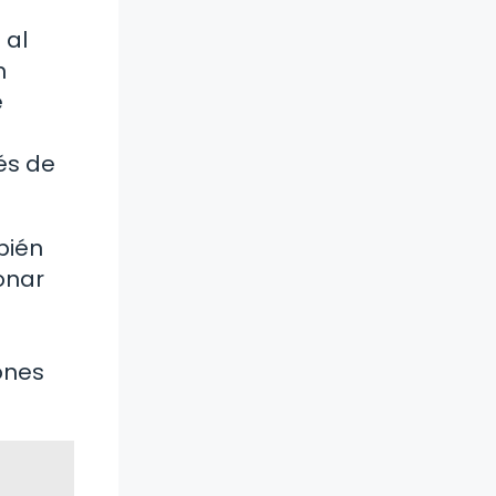
 al
n
e
és de
bién
onar
ones