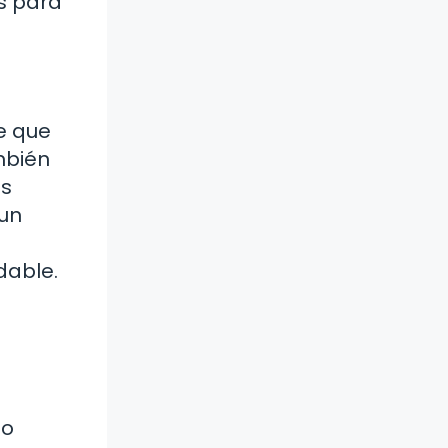
s para
te que
mbién
ás
 un
dable.
do