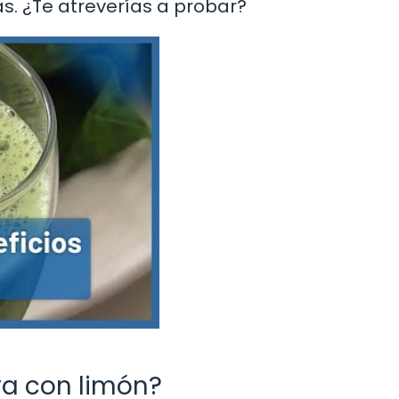
as. ¿Te atreverías a probar?
ya con limón?